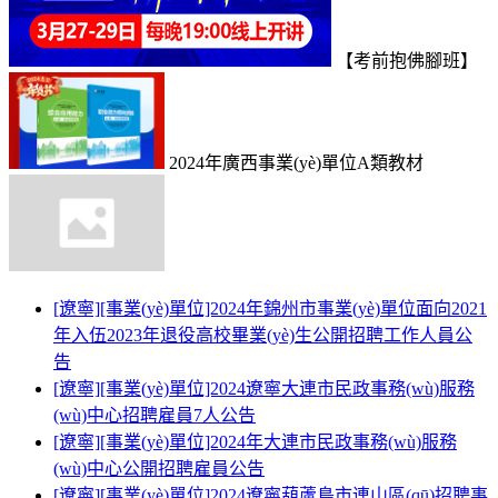
【考前抱佛腳班】
2024年廣西事業(yè)單位A類教材
[遼寧][事業(yè)單位]2024年錦州市事業(yè)單位面向2021
年入伍2023年退役高校畢業(yè)生公開招聘工作人員公
告
[遼寧][事業(yè)單位]2024遼寧大連市民政事務(wù)服務
(wù)中心招聘雇員7人公告
[遼寧][事業(yè)單位]2024年大連市民政事務(wù)服務
(wù)中心公開招聘雇員公告
[遼寧][事業(yè)單位]2024遼寧葫蘆島市連山區(qū)招聘事