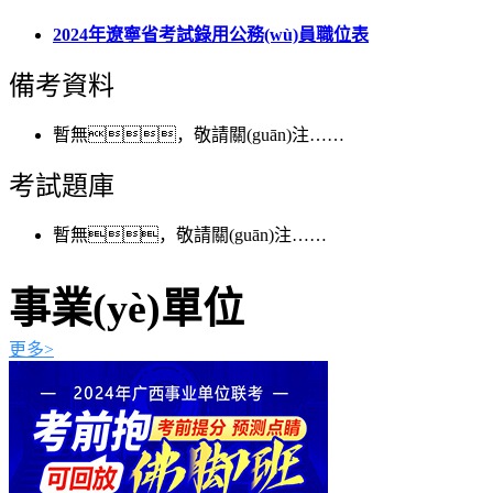
2024年遼寧省考試錄用公務(wù)員職位表
備考資料
暫無，敬請關(guān)注……
考試題庫
暫無，敬請關(guān)注……
事業(yè)單位
更多>