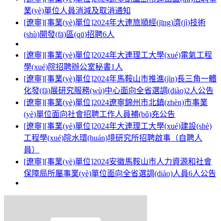
業(yè)單位人員消減及取消通知
[遼寧][事業(yè)單位]2024年大連旅順經(jīng)濟(jì)技術
(shù)開發(fā)區(qū)招聘6人
[遼寧][事業(yè)單位]2024年大連理工大學(xué)電氣工程
學(xué)院招聘辦公室秘書1人
[遼寧][事業(yè)單位]2024年馬鞍山市推進(jìn)長三角一體
化發(fā)展研究服務(wù)中心面向全省選調(diào)2人公告
[遼寧][事業(yè)單位]2024遼寧錦州市北鎮(zhèn)市事業
(yè)單位面向社會招聘工作人員補(bǔ)充公告
[遼寧][事業(yè)單位]2024年大連理工大學(xué)建設(shè)
工程學(xué)院水環(huán)境研究所招聘啟事（自聘人
員）
[遼寧][事業(yè)單位]2024安徽馬鞍山市人力資源和社會
保障局所屬事業(yè)單位面向全省選調(diào)人員6人公告