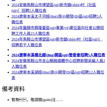
2024安徽馬鞍山市博望區(qū)新市鎮(zhèn)村（社區
(qū)）招聘2人職位表
2024遼寧本溪太子河經(jīng)濟(jì)開發(fā)區(qū)招聘5人
職位表
2024年盤錦市興隆臺區(qū)事業(yè)單位面向社會公開招
聘工作人員23人職位表
2024年馬鞍山市博望區(qū)新市鎮(zhèn)村（社區(qū)）
招聘若干人職位表
2024遼寧本溪橋北經(jīng)開區(qū)管委會招聘5人職位表
2024安徽馬鞍山市含山縣融媒體中心招聘新聞采編人員2
人職位表
2024遼寧本溪湖經(jīng)濟(jì)開發(fā)區(qū)招聘12人職位
表
備考資料
暫無，敬請關(guān)注……