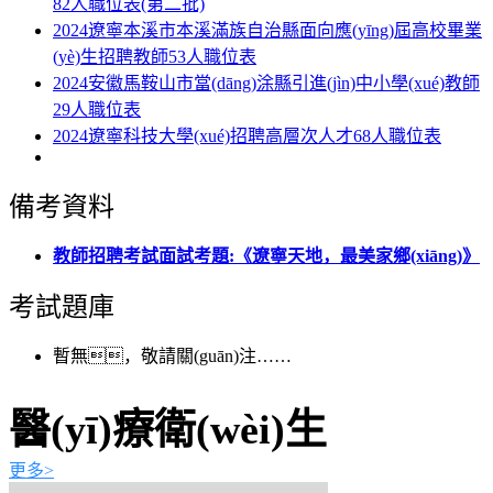
82人職位表(第二批)
2024遼寧本溪市本溪滿族自治縣面向應(yīng)屆高校畢業
(yè)生招聘教師53人職位表
2024安徽馬鞍山市當(dāng)涂縣引進(jìn)中小學(xué)教師
29人職位表
2024遼寧科技大學(xué)招聘高層次人才68人職位表
備考資料
教師招聘考試面試考題:《遼寧天地，最美家鄉(xiāng)》
考試題庫
暫無，敬請關(guān)注……
醫(yī)療衛(wèi)生
更多>