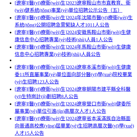
[遼寧][醫(yī)療衛(wèi)生]2023遼寧鞍山市市直教育、衛
(wèi)健系統(tǒng)事業(yè)單位招聘公示公告（五）
[遼寧][醫(yī)療衛(wèi)生]2024年沈陽市醫(yī)療衛(wèi)生
系統(tǒng)公開招聘急需緊缺人才1011人公告
[遼寧][醫(yī)療衛(wèi)生]2024安徽馬鞍山市衛(wèi)生健
康信息中心招聘專業(yè)技術(shù)人員1人公告
[遼寧][醫(yī)療衛(wèi)生]2024年馬鞍山市衛(wèi)生健康
信息中心招聘專業(yè)技術(shù)人員公告
[遼寧][醫(yī)療衛(wèi)生]2024遼寧本溪市衛(wèi)生健康
委11所直屬事業(yè)單位面向部分醫(yī)學(xué)院校畢業
(yè)生招聘123人公告
[遼寧][醫(yī)療衛(wèi)生]2024遼寧朝陽市建平縣全科醫
(yī)生特崗計(jì)劃招聘8人公告
[遼寧][醫(yī)療衛(wèi)生]2024遼寧營口市衛(wèi)健委所
屬事業(yè)單位引進(jìn)高層次人才1人公告
[遼寧][醫(yī)療衛(wèi)生]2024遼寧省本溪滿族自治縣面
向普通高校應(yīng)屆畢業(yè)生招聘高層次醫(yī)學(xué)
人才15人公告