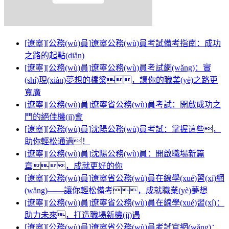
[遼寧][公務(wù)員]遼寧公務(wù)員考試備考指南：成功
之路的起點(diǎn)
[遼寧][公務(wù)員]遼寧公務(wù)員考試網(wǎng)：實
(shí)現(xiàn)夢想的橋梁，讓你的職業(yè)之路更
寬廣
[遼寧][公務(wù)員]遼寧省公務(wù)員考試：開啟成功之
門的絕佳機(jī)會
[遼寧][公務(wù)員]沈陽公務(wù)員考試：掌握這些，
助你輕松通過！
[遼寧][公務(wù)員]沈陽公務(wù)員：開啟職場新篇
章，成就更好的你
[遼寧][公務(wù)員]遼寧省公務(wù)員在線學(xué)習(xí)網
(wǎng)——讓你輕松備考，成就職業(yè)夢想
[遼寧][公務(wù)員]遼寧省公務(wù)員在線學(xué)習(xí)：
助力未來，打造職場新機(jī)遇
[遼寧][公務(wù)員]遼寧省公務(wù)員考試官網(wǎng)：