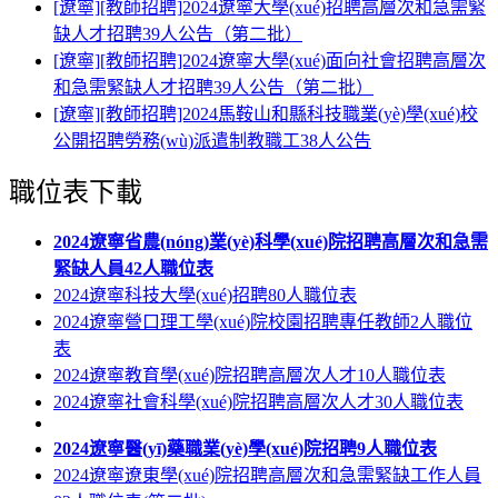
[遼寧][教師招聘]2024遼寧大學(xué)招聘高層次和急需緊
缺人才招聘39人公告（第二批）
[遼寧][教師招聘]2024遼寧大學(xué)面向社會招聘高層次
和急需緊缺人才招聘39人公告（第二批）
[遼寧][教師招聘]2024馬鞍山和縣科技職業(yè)學(xué)校
公開招聘勞務(wù)派遣制教職工38人公告
職位表下載
2024遼寧省農(nóng)業(yè)科學(xué)院招聘高層次和急需
緊缺人員42人職位表
2024遼寧科技大學(xué)招聘80人職位表
2024遼寧營口理工學(xué)院校園招聘專任教師2人職位
表
2024遼寧教育學(xué)院招聘高層次人才10人職位表
2024遼寧社會科學(xué)院招聘高層次人才30人職位表
2024遼寧醫(yī)藥職業(yè)學(xué)院招聘9人職位表
2024遼寧遼東學(xué)院招聘高層次和急需緊缺工作人員