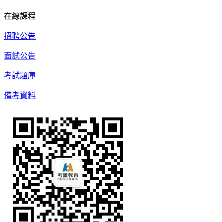
在線課程
招聘公告
面試公告
考試題庫
備考資料