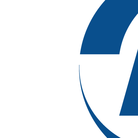
【考前抱佛腳班】