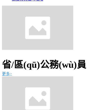
省/區(qū)公務(wù)員
更多>