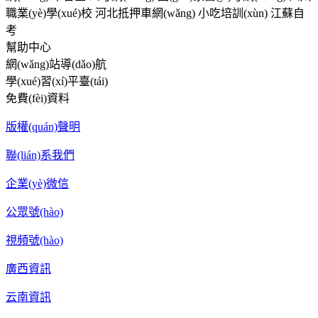
職業(yè)學(xué)校
河北抵押車網(wǎng)
小吃培訓(xùn)
江蘇自
考
幫助中心
網(wǎng)站導(dǎo)航
學(xué)習(xí)平臺(tái)
免費(fèi)資料
版權(quán)聲明
聯(lián)系我們
企業(yè)微信
公眾號(hào)
視頻號(hào)
廣西資訊
云南資訊