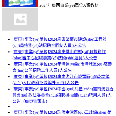
2024年廣西事業(yè)單位A類教材
[廣東][事業(yè)單位]2024廣東肇慶市建設(shè)工程質
(zhì)量檢測(cè)站招聘合同制人員5人公告
[廣東][事業(yè)單位]2024廣東佛山市財(cái)政投資評
(píng)審中心招聘專業(yè)技術(shù)雇員3人公告
[廣東][事業(yè)單位]2024年清遠(yuǎn)市清城區(qū)慈善
會(huì)公開招聘工作人員1人公告
[廣東][事業(yè)單位]2024廣東湛江市坡頭區(qū)乾塘鎮
(zhèn)人民政府招聘編外人員1人公告
[廣東][事業(yè)單位]2024中國(guó)共產(chǎn)黨南澳縣委
員會(huì)政法委員會(huì)招聘機(jī)關(guān)聘用人員1人
公告（廣東汕頭市）
[廣東][事業(yè)單位]2024珠海金灣區(qū)三灶鎮(zhèn)第