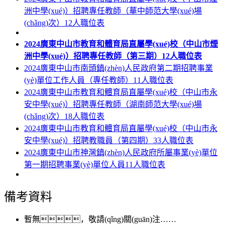
洲中學(xué)）招聘專任教師（華中師范大學(xué)場
(chǎng)次）12人職位表
2024廣東中山市教育和體育局直屬學(xué)校（中山市煙
洲中學(xué)）招聘專任教師（第三期）12人職位表
2024廣東中山市南頭鎮(zhèn)人民政府第二期招聘事業
(yè)單位工作人員（專任教師）11人職位表
2024廣東中山市教育和體育局直屬學(xué)校（中山市永
安中學(xué)）招聘專任教師（湖南師范大學(xué)場
(chǎng)次）18人職位表
2024廣東中山市教育和體育局直屬學(xué)校（中山市永
安中學(xué)）招聘教職員（第四期）33人職位表
2024廣東中山市神灣鎮(zhèn)人民政府所屬事業(yè)單位
第一期招聘事業(yè)單位人員11人職位表
備考資料
暫無，敬請(qǐng)關(guān)注……