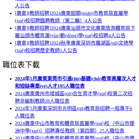
人公告
[廣東][教師招聘]2024廣東韶關(guān)市教育局直屬學
(xué)校招聘臨聘教師（第二輪）4人公告
[廣東][教師招聘]2024廣東汕頭市文化廣電旅游體育局下
屬汕頭市體育運(yùn)動(dòng)學(xué)校招聘4人公告
[廣東][教師招聘]2024秋季廣東深圳市羅湖區(qū)文德學
(xué)校招聘歷史教師1人公告
職位表下載
2024年5月廣東東莞市引進(jìn)基礎(chǔ)教育高層次人才
和短缺專業(yè)人才195人職位表
2024廣東廣州市增城區(qū)合生育才學(xué)校第二次招
聘非編制教師28人職位表
2024年5月廣東深圳市光明區(qū)教育局招聘一般專干6
人職位表
2024廣東中山市教育和體育局直屬學(xué)校（中山市煙
洲中學(xué)）招聘專任教師（第四期）25人職位表
2024廣東中山市教育和體育局直屬學(xué)校（中山市煙