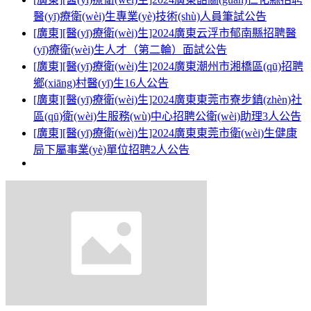
醫(yī)療衛(wèi)生專業(yè)技術(shù)人員筆試公告
[廣東][醫(yī)療衛(wèi)生]2024廣東云浮市郁南縣招聘醫
(yī)療衛(wèi)生人才（第二輪）面試公告
[廣東][醫(yī)療衛(wèi)生]2024廣東潮州市湘橋區(qū)招聘
鄉(xiāng)村醫(yī)生16人公告
[廣東][醫(yī)療衛(wèi)生]2024廣東東莞市寮步鎮(zhèn)社
區(qū)衛(wèi)生服務(wù)中心招聘公衛(wèi)助理3人公告
[廣東][醫(yī)療衛(wèi)生]2024廣東東莞市衛(wèi)生健康
局下屬事業(yè)單位招聘2人公告