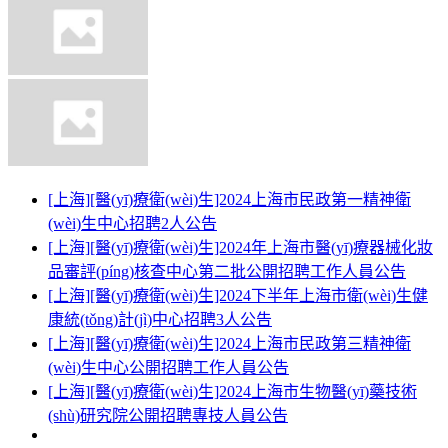
[上海][醫(yī)療衛(wèi)生]2024上海市民政第一精神衛
(wèi)生中心招聘2人公告
[上海][醫(yī)療衛(wèi)生]2024年上海市醫(yī)療器械化妝
品審評(píng)核查中心第二批公開招聘工作人員公告
[上海][醫(yī)療衛(wèi)生]2024下半年上海市衛(wèi)生健
康統(tǒng)計(jì)中心招聘3人公告
[上海][醫(yī)療衛(wèi)生]2024上海市民政第三精神衛
(wèi)生中心公開招聘工作人員公告
[上海][醫(yī)療衛(wèi)生]2024上海市生物醫(yī)藥技術
(shù)研究院公開招聘專技人員公告