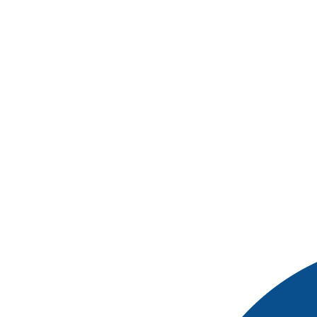
首頁
國(guó)家公務(wù)員
省/區(qū)公務(wù)員
事業(yè)單位
教師招聘
醫(yī)療衛(wèi)生
國(guó)企
銀行
公安招警
軍隊(duì)
文職
基層工作者
公益性崗位
三支一扶