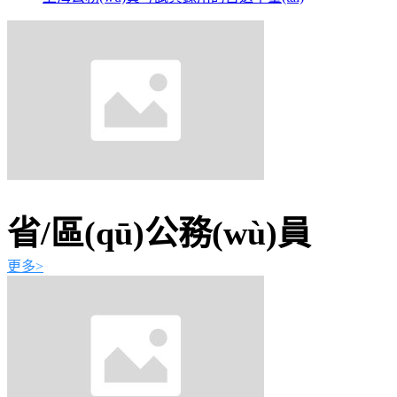
省/區(qū)公務(wù)員
更多>