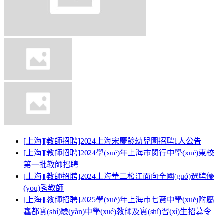
[上海][教師招聘]2024上海宋慶齡幼兒園招聘1人公告
[上海][教師招聘]2024學(xué)年上海市閔行中學(xué)東校
第一批教師招聘
[上海][教師招聘]2024上海華二松江面向全國(guó)選聘優
(yōu)秀教師
[上海][教師招聘]2025學(xué)年上海市七寶中學(xué)附屬
鑫都實(shí)驗(yàn)中學(xué)教師及實(shí)習(xí)生招募令