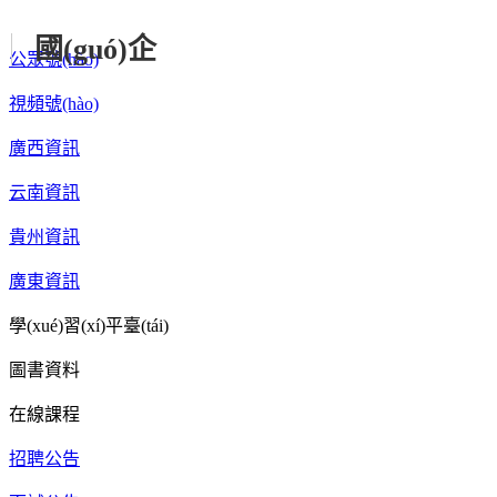
企業(yè)微信
國(guó)企
公眾號(hào)
視頻號(hào)
廣西資訊
云南資訊
貴州資訊
廣東資訊
學(xué)習(xí)平臺(tái)
圖書資料
在線課程
招聘公告