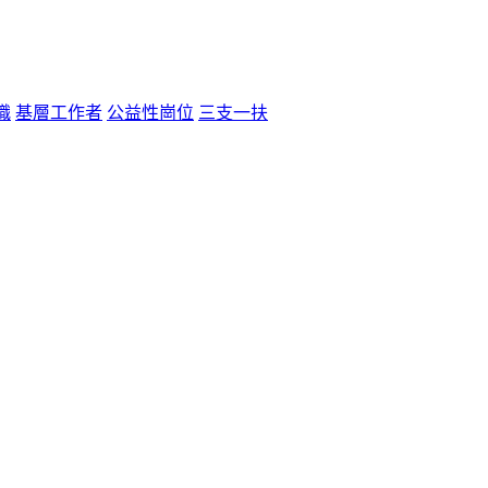
職
基層工作者
公益性崗位
三支一扶