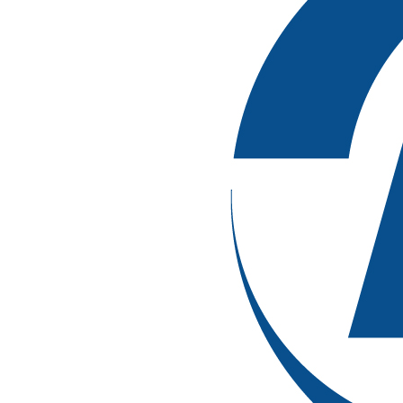
全國(guó)
安徽
廣西
貴州
云南
暫無(wú)，敬請(qǐng)關(guān)注……
公告數(shù)量：
0
條
熱門招聘
暫無(wú)，敬請(qǐng)關(guān)注……