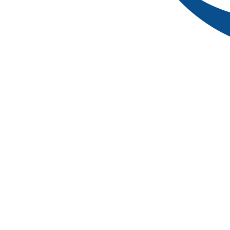
最新招聘
暫無(wú)，敬請(qǐng)關(guān)注……
友情鏈接
志公教育
廣西教師招聘
優(yōu)秀作文
重慶MBA培訓(xùn)
英語(
論文查重系統(tǒng)
論文發(fā)表指導(dǎo)
北京時(shí)間校準(zhǔ
MBTI性格測(cè)試
媒體發(fā)稿網(wǎng)站
國(guó)公網(wǎng)
幫助中心
網(wǎng)站導(dǎo)航
學(xué)習(xí)平臺(tái)
免費(fèi)資料
版權(quán)聲明
聯(lián)系我們