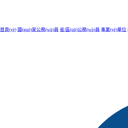
首頁(yè)
國(guó)家公務(wù)員
省/區(qū)公務(wù)員
事業(yè)單位
您現(xiàn)在所在的位置：
首頁(yè)
國(guó)企
全部
招聘公告
職位表
報(bào)名
準(zhǔn)考證打印
面試公告
錄用公示
備考攻略