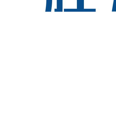
wǎng)
學(xué)歷教育培訓(xùn)機(jī)構(gòu)
北京ISO認(rèn)證
學(xué)校
管理博士
留學(xué)生輔導(dǎo)
井岡山紅色教育
é)校
河北抵押車網(wǎng)
小吃培訓(xùn)
江蘇自考