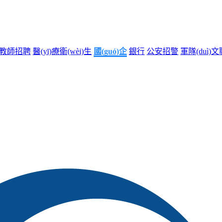
教師招聘
醫(yī)療衛(wèi)生
國(guó)企
銀行
公安招警
軍隊(duì)文