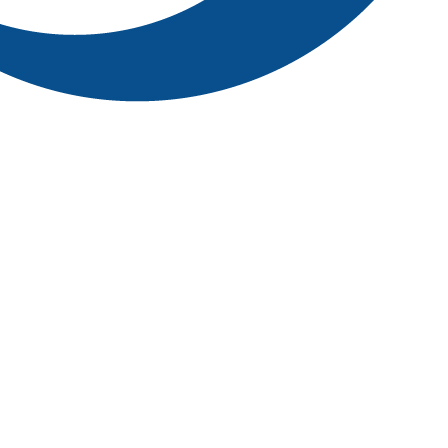
yǔ)學(xué)習(xí)網(wǎng)
中考信息網(wǎng)
匯桔網(wǎng)
招生網(
n)
北京力邁國(guó)際學(xué)校
品味詞典網(wǎng)
南華青少年專門
車智匯
公考網(wǎng)
國(guó)家醫(yī)考網(wǎng)
四川職業(yè)學(xu