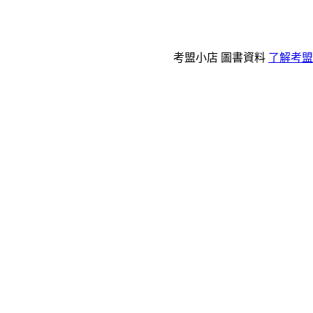
考盟小店
圖書資料
了解考盟