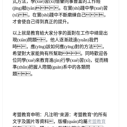
式方法，學(xué)習(xí)借鑒同事豐富的工作經
(jīng)驗(yàn)。在實(shí)踐中學(xué)習
(xí)，在實(shí)踐中不斷磨練自己，
才會使自己得到真正的提升。
以上就是教育給大家分享的面對在工作中總是出
現(xiàn)問題，他人逐漸疏遠(yuǎn)我們
時，應(yīng)該如何應(yīng)對的方法，
希望對大家能夠有所幫助。同時歡迎各
位同學(xué)來教育進(jìn)行學(xué)習(xí)，從而精
準(zhǔn)把握人際關(guān)系中的各類問
題。
考盟教育申明：凡注明“來源：考盟教育“的所有
文字及圖片等資料，版權(quán)均屬
考盟教育