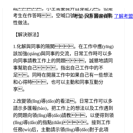
環(huán)境和工作內(nèi)容較為生
疏，小王需要提升自身能力。但是
考生在作答時，空喊口號，沒有實(shí)際
考盟小店
圖書資料
了解考盟
性做法。
【解決辦法】
1.化解與同事的隔閡。在工作中應(yīng)
該加強(qiáng)與同事的交流，日常工作時可以多
向同事請教工作上的問題，誠懇地請同
事幫助自己，指出自己工作中的不
足。同時在開展工作中如果自己有一些想法
和心得時，也可以主動和同事互動分
享。
2.改變領(lǐng)導(dǎo)的看法。日常工作可以多
請示多匯報(bào)，把工作上的想法以及工作遇到
的問題向領(lǐng)導(dǎo)請教，以便得到領
(lǐng)導(dǎo)的指點(diǎn)。接到工作
任務(wù)后，主動請示領(lǐng)導(dǎo)對于此項