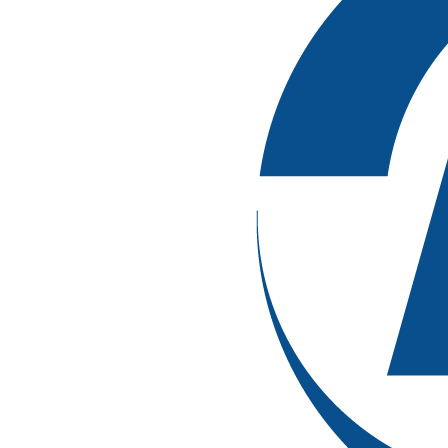
在結(jié)構(gòu)化面試中，涉及到對人際
交往能力的考察，考官通過此類問題測查
考生是否具備一定的綜合能力，包括專業
(yè)能力、溝通能力、團(tuán)隊(duì)
協(xié)作能力等，是否可以建立和維持自己與領
(lǐng)導(dǎo)、同事、群眾等之間良
好的人際關(guān)系。其中，溝通能力是
高頻考點(diǎn)，意在要求考生可以準(zhǔn)確
理解對方的意圖，進(jìn)而實(shí)現(xiàn)有效溝
通的效果。
【例題】
新入職不久的單位同事小王，性格內
(nèi)向，工作中總是出
錯，經(jīng)常受到領(lǐng)導(dǎo)的
批評，大家逐漸疏遠(yuǎn)他，因此小王情緒
非常郁悶。如果你是小王，你會
怎么辦?