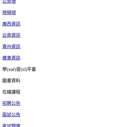
公眾號
視頻號
廣西資訊
云南資訊
貴州資訊
廣東資訊
學(xué)習(xí)平臺
圖書資料
在線課程
招聘公告
面試公告
考試題庫