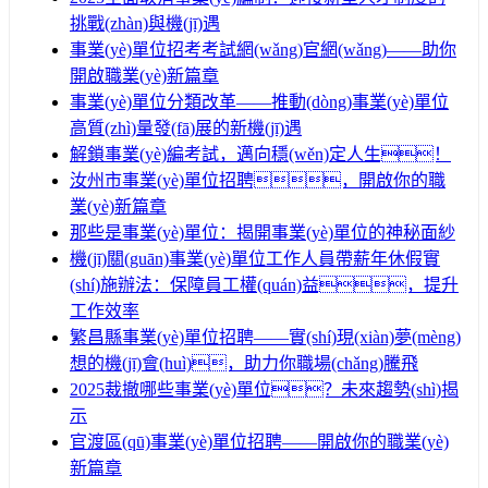
挑戰(zhàn)與機(jī)遇
事業(yè)單位招考考試網(wǎng)官網(wǎng)——助你
開啟職業(yè)新篇章
事業(yè)單位分類改革——推動(dòng)事業(yè)單位
高質(zhì)量發(fā)展的新機(jī)遇
解鎖事業(yè)編考試，邁向穩(wěn)定人生！
汝州市事業(yè)單位招聘，開啟你的職
業(yè)新篇章
那些是事業(yè)單位：揭開事業(yè)單位的神秘面紗
機(jī)關(guān)事業(yè)單位工作人員帶薪年休假實
(shí)施辦法：保障員工權(quán)益，提升
工作效率
繁昌縣事業(yè)單位招聘——實(shí)現(xiàn)夢(mèng)
想的機(jī)會(huì)，助力你職場(chǎng)騰飛
2025裁撤哪些事業(yè)單位？未來趨勢(shì)揭
示
官渡區(qū)事業(yè)單位招聘——開啟你的職業(yè)
新篇章