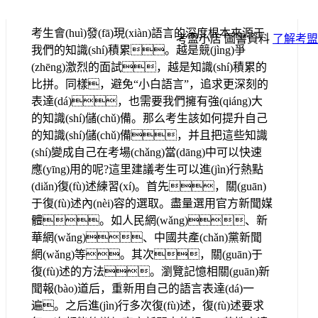
【熱點(diǎn)復(fù)述練習(xí)】
考生會(huì)發(fā)現(xiàn)語言的深度根本來源于
考盟小店
圖書資料
了解考盟
我們的知識(shí)積累。越是競(jìng)爭
(zhēng)激烈的面試，越是知識(shí)積累的
比拼。同樣，避免“小白語言”，追求更深刻的
表達(dá)，也需要我們擁有強(qiáng)大
的知識(shí)儲(chǔ)備。那么考生該如何提升自己
的知識(shí)儲(chǔ)備，并且把這些知識
(shí)變成自己在考場(chǎng)當(dāng)中可以快速
應(yīng)用的呢?這里建議考生可以進(jìn)行熱點
(diǎn)復(fù)述練習(xí)。首先，關(guān)
于復(fù)述內(nèi)容的選取。盡量選用官方新聞媒
體。如人民網(wǎng)、新
華網(wǎng)、中國共產(chǎn)黨新聞
網(wǎng)等。其次，關(guān)于
復(fù)述的方法。瀏覽記憶相關(guān)新
聞報(bào)道后，重新用自己的語言表達(dá)一
遍。之后進(jìn)行多次復(fù)述，復(fù)述要求