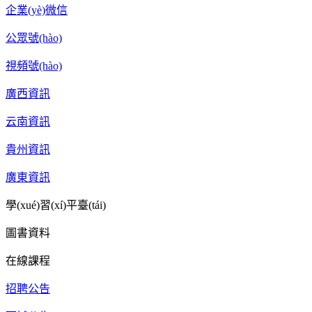
企業(yè)微信
公眾號(hào)
視頻號(hào)
廣西資訊
云南資訊
貴州資訊
廣東資訊
學(xué)習(xí)平臺(tái)
圖書資料
在線課程
招聘公告