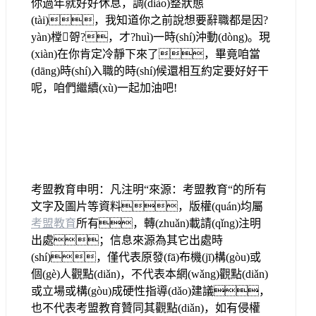
你過年就好好休息，調(diào)整狀態
(tài)，我知道你之前說想要辭職都是因?
yàn)樘哿?，才?huì)一時(shí)沖動(dòng)。現
(xiàn)在你肯定冷靜下來了，畢竟咱當
(dāng)時(shí)入職的時(shí)候還相互約定要好好干
呢，咱們繼續(xù)一起加油吧!
考盟教育申明：凡注明“來源：考盟教育“的所有
文字及圖片等資料，版權(quán)均屬
考盟教育
所有，轉(zhuǎn)載請(qǐng)注明
出處；信息來源為其它出處時
(shí)，僅代表原發(fā)布機(jī)構(gòu)或
個(gè)人觀點(diǎn)，不代表本網(wǎng)觀點(diǎn)
或立場或構(gòu)成硬性指導(dǎo)建議，
也不代表考盟教育贊同其觀點(diǎn)，如有侵權