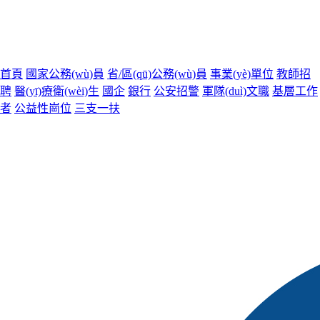
首頁
國家公務(wù)員
省/區(qū)公務(wù)員
事業(yè)單位
教師招
聘
醫(yī)療衛(wèi)生
國企
銀行
公安招警
軍隊(duì)文職
基層工作
者
公益性崗位
三支一扶
您現(xiàn)在所在的位置：
首頁
事業(yè)單位
全國
事業(yè)單位-面試技巧：
掌握好技巧，溝通
更高效
發(fā)布時(shí)間：2024-05-10 21:58 瀏覽量：1270