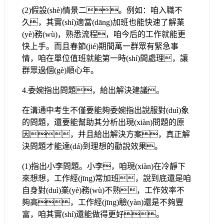
(2)假設(shè)情景二。例如：咱入職不
久，其實(shí)適當(dāng)加班也能快速了解業
(yè)務(wù)，熟悉流程，咱今后的工作就能更
快上手。而且春節(jié)期間萬一群眾有緊急事
情，咱在單位值班就能第一時(shí)間處理，讓
群眾過個(gè)順心年。
4.委婉指出問題，給出解決建議。
在溝通中考生不僅要能夠委婉指出說服對(duì)象
的問題，還要能幫助其分析出現(xiàn)問題的原
因，并且給出解決方案，真正解
決問題才能達(dá)到理想的勸說效果。
(1)指出小李問題。小李，咱現(xiàn)在冷靜下
來想想，工作經(jīng)常加班，說到底還是咱
自身對(duì)業(yè)務(wù)不熟，工作效率不
夠高，工作經(jīng)驗(yàn)還是不夠豐
富，咱其實(shí)還能做得更好。