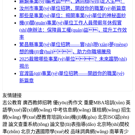
解鎖事業(yè)編考試，邁向穩(wěn)定人生！
汝州市事業(yè)單位招聘，開啟你的職業(yè)新篇章
那些是事業(yè)單位：揭開事業(yè)單位的神秘面紗
機(jī)關(guān)事業(yè)單位工作人員帶薪年休假實
(shí)施辦法：保障員工權(quán)益，提升工作效
率
繁昌縣事業(yè)單位招聘——實(shí)現(xiàn)夢(mèng)
想的機(jī)會(huì)，助力你職場騰飛
2025裁撤哪些事業(yè)單位？未來趨勢(shì)
揭示
官渡區(qū)事業(yè)單位招聘——開啟你的職業(yè)
新篇章
友情鏈接
志公教育
廣西教師招聘
優(yōu)秀作文
重慶MBA培訓(xùn)
英
語學(xué)習(xí)網(wǎng)
中考信息網(wǎng)
匯桔網(wǎng)
招生
網(wǎng)
學(xué)歷教育培訓(xùn)機(jī)構(gòu)
北京ISO認(rèn)
證
論文查重系統(tǒng)
論文發(fā)表指導(dǎo)
北京時(shí)間校
準(zhǔn)
北京力邁國際學(xué)校
品味詞典網(wǎng)
南華青少