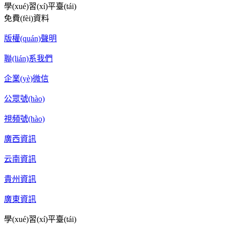
學(xué)習(xí)平臺(tái)
免費(fèi)資料
版權(quán)聲明
聯(lián)系我們
企業(yè)微信
公眾號(hào)
視頻號(hào)
廣西資訊
云南資訊
貴州資訊
廣東資訊
學(xué)習(xí)平臺(tái)