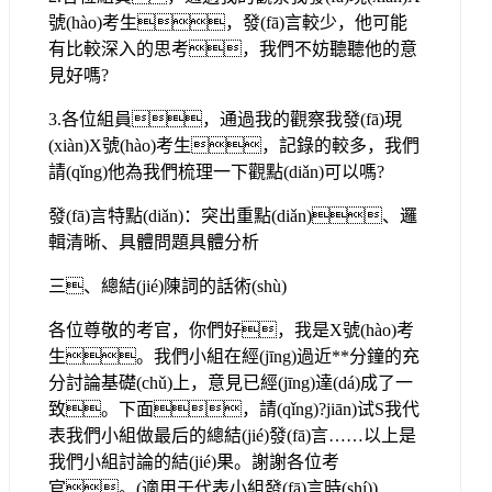
號(hào)考生，發(fā)言較少，他可能
有比較深入的思考，我們不妨聽聽他的意
見好嗎?
3.各位組員，通過我的觀察我發(fā)現
(xiàn)X號(hào)考生，記錄的較多，我們
請(qǐng)他為我們梳理一下觀點(diǎn)可以嗎?
發(fā)言特點(diǎn)：突出重點(diǎn)、邏
輯清晰、具體問題具體分析
三、總結(jié)陳詞的話術(shù)
各位尊敬的考官，你們好，我是X號(hào)考
生。我們小組在經(jīng)過近**分鐘的充
分討論基礎(chǔ)上，意見已經(jīng)達(dá)成了一
致。下面，請(qǐng)?jiān)试S我代
表我們小組做最后的總結(jié)發(fā)言……以上是
我們小組討論的結(jié)果。謝謝各位考
官。(適用于代表小組發(fā)言時(shí))