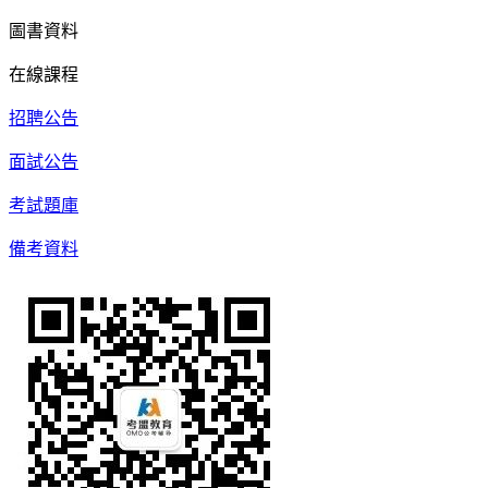
圖書資料
在線課程
招聘公告
面試公告
考試題庫
備考資料