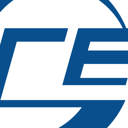
資料，版權(quán)均屬
考盟教育
所有，轉(zhuǎn
)人觀點(diǎn)，不代表本網(wǎng)觀點(diǎn)或立場(chǎng
服處理。