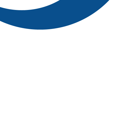
章
路
篇章！
章的機(jī)會(huì)
ng)，成就輝煌未來
ng)中脫穎而出？
的新篇章
shí)現(xiàn)人生夢(mèng)想
)職業(yè)夢(mèng)想！
(xué)習(xí)網(wǎng)
中考信息網(wǎng)
匯桔網(wǎng)
招生網(wǎ
北京力邁國(guó)際學(xué)校
品味詞典網(wǎng)
南華青少年專門學(x
公考網(wǎng)
國(guó)家醫(yī)考網(wǎng)
四川職業(yè)學(xué)校