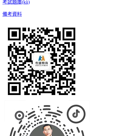
考試題庫(kù)
備考資料