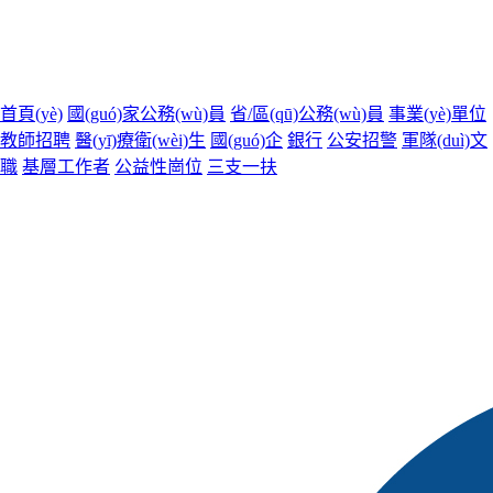
首頁(yè)
國(guó)家公務(wù)員
省/區(qū)公務(wù)員
事業(yè)單位
教師招聘
醫(yī)療衛(wèi)生
國(guó)企
銀行
公安招警
軍隊(duì)文
職
基層工作者
公益性崗位
三支一扶
您現(xiàn)在所在的位置：
首頁(yè)
醫(yī)療衛(wèi)生
山東
2024山東臨沂市蒙陰縣部
分醫(yī)療衛(wèi)生事業
(yè)單位招聘衛(wèi)生類
崗位人員取消及核減招聘
計(jì)劃情況公告