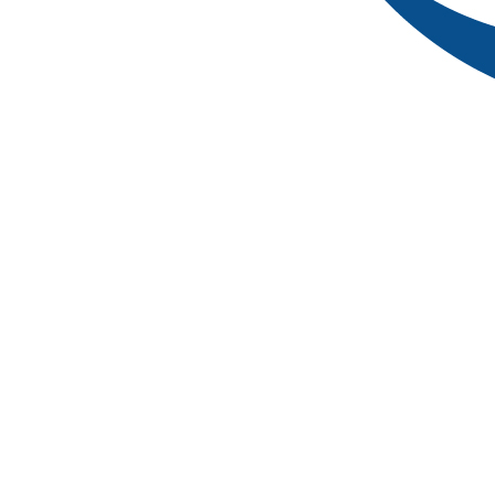
(shí)，僅代表原發(fā)布機(jī)構(gòu)或個
(gè)人觀點(diǎn)，不代表本網(wǎng)觀點(diǎn)或
立場(chǎng)或構(gòu)成硬性指導(dǎo)建議，也
不代表考盟教育贊同其觀點(diǎn)，如有侵權
(quán)請(qǐng)聯(lián)系客服處理。
熱門(mén)招聘
暫無(wú)，敬請(qǐng)關(guān)注……
最新招聘
2024年濟(jì)南市南部山區(qū)管委會(huì)衛(wèi)健
系統(tǒng)事業(yè)單位公開(kāi)招聘工作人員簡