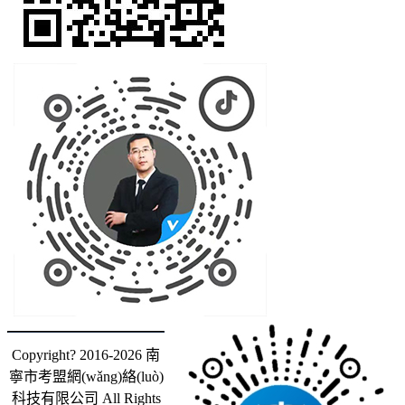
Copyright? 2016-2026 南
寧市考盟網(wǎng)絡(luò)
科技有限公司 All Rights