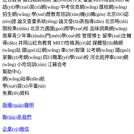
語(yǔ)學(xué)習(xí)網(wǎng)
中考信息網(wǎng)
匯桔網(wǎng)
招生網(wǎng)
學(xué)歷教育培訓(xùn)機(jī)構(gòu)
北京ISO認
(rèn)證
論文查重系統(tǒng)
論文發(fā)表指導(dǎo)
北京時(shí)
間校準(zhǔn)
北京力邁國(guó)際學(xué)校
品味詞典網(wǎng)
南華青少年專(zhuān)門(mén)學(xué)校
管理博士
留學(xué)生輔
導(dǎo)
井岡山紅色教育
MBTI性格測(cè)試
媒體發(fā)稿網
(wǎng)站
國(guó)公網(wǎng)
車(chē)智匯
公考網(wǎng)
國(guó)
家醫(yī)考網(wǎng)
四川職業(yè)學(xué)校
河北抵押車(chē)網
(wǎng)
小吃培訓(xùn)
江蘇自考
幫助中心
網(wǎng)站導(dǎo)航
學(xué)習(xí)平臺(tái)
免費(fèi)資料
版權(quán)聲明
聯(lián)系我們
企業(yè)微信