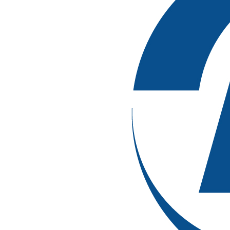
來(lái)源[中公醫(yī)療衛(wèi)生網(wǎng)]
在眾多患者的眼中，護(hù)士應(yīng)該是無(wú)
所不能的吧！既能打針發(fā)藥，還得會(huì)
修馬桶。所以很多人竟不知道護(hù)
理這個(gè)所謂“無(wú)所不能”的專(zhuān)業(yè)
居然還有研究生、博士學(xué)位？小編
今天就帶著大家一起來(lái)思考：本科畢業(yè)的
小護(hù)士，還有必要考研考博嗎？
不知道從何時(shí)起，醫(yī)療事業(yè)單
位招聘護(hù)理崗已傾向于本科學(xué)歷；也
不知道從何時(shí)起，某些地方文職招
聘護(hù)理崗開(kāi)始要求研究生學(xué)歷，還
得是“985、211”的全日制；更不知道從
何時(shí)起，護(hù)理本科院校招聘教
師，要求博士學(xué)位，還最好有留學
(xué)經(jīng)歷。沒(méi)錯(cuò)，這個(gè)職
業(yè)，早已不是20年前的樣子了。打