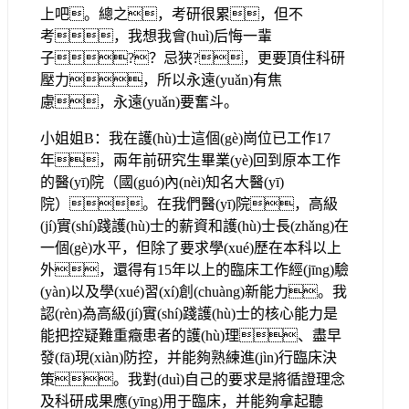
上吧。總之，考研很累，但不
考，我想我會(huì)后悔一輩
子?？忌狭?，更要頂住科研
壓力，所以永遠(yuǎn)有焦
慮，永遠(yuǎn)要奮斗。
小姐姐B：我在護(hù)士這個(gè)崗位已工作17
年，兩年前研究生畢業(yè)回到原本工作
的醫(yī)院（國(guó)內(nèi)知名大醫(yī)
院）。在我們醫(yī)院，高級
(jí)實(shí)踐護(hù)士的薪資和護(hù)士長(zhǎng)在
一個(gè)水平，但除了要求學(xué)歷在本科以上
外，還得有15年以上的臨床工作經(jīng)驗
(yàn)以及學(xué)習(xí)創(chuàng)新能力。我
認(rèn)為高級(jí)實(shí)踐護(hù)士的核心能力是
能把控疑難重癥患者的護(hù)理、盡早
發(fā)現(xiàn)防控，并能夠熟練進(jìn)行臨床決
策。我對(duì)自己的要求是將循證理念
及科研成果應(yīng)用于臨床，并能夠拿起聽