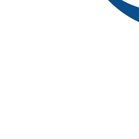
兼顧公平，實施按勞分配，多勞多得原則由審
計科制定科室效益績效分配原則，制
定臨床科室、醫(yī)技科室效益績效
核算辦法和行政后勤科室質(zhì)量考核體
系。按月核算，分科室發(fā)
放，每兩個月兌現(xiàn)一次獎勵各
科室制定本科室個人績效核算辦法，按個
人績效核發(fā)到職工本人。
三、津貼性績效工資
為更好地加強人才管理，有利于拔尖人才
脫穎而出，形成能上能下、能進(jìn)能
出的人才激勵機制，三甲醫(yī)院會
實施人才激勵工程。如為激勵護(hù)理
工作者繼承、發(fā)揚南丁格爾精神，促進
(jìn)護(hù)理人才隊伍的健康發(fā)展在護(hù)理系
列開展“南丁格爾”人才評選活
動?！澳隙「駹枴比瞬旁u選分為