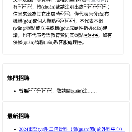
有，轉(zhuǎn)載請注明出處；
信息來源為其它出處時，僅代表原發(fā)布
機構(gòu)或個人觀點，不代表本網
(wǎng)觀點或立場或構(gòu)成硬性指導(dǎo)建
議，也不代表考盟教育贊同其觀點，如有
侵權(quán)請聯(lián)系客服處理。
熱門招聘
暫無，敬請關(guān)注……
最新招聘
2024重醫(yī)附二院骨科（關(guān)節(jié)外科中心）