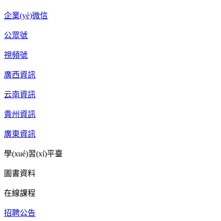
企業(yè)微信
公眾號
視頻號
廣西資訊
云南資訊
貴州資訊
廣東資訊
學(xué)習(xí)平臺
圖書資料
在線課程
招聘公告