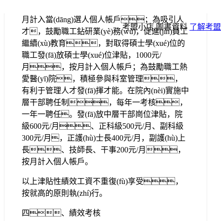
甲、乙兩等甲等800元/月，乙等600元/月。按
月計入當(dāng)選人個人帳戶；為吸引人
考盟小店
圖書資料
了解考盟
才，鼓勵職工鉆研業(yè)務(wù)，促進(jìn)員工
繼續(xù)教育，對取得碩士學(xué)位的
職工發(fā)放碩士學(xué)位津貼，1000元/
月，按月計入個人帳戶；為鼓勵職工熱
愛醫(yī)院，積極參與科室管理，
有利于管理人才發(fā)揮才能。在院內(nèi)實施中
層干部聘任制，每年一考核，
一年一聘任。發(fā)放中層干部崗位津貼，院
級600元/月、正科級500元/月、副科級
300元/月，正護(hù)士長400元/月，副護(hù)上
長、技師長、干事200元/月，
按月計入個人帳戶。
以上津貼性績效工資不重復(fù)享受，
按就高的原則執(zhí)行。
四、績效考核