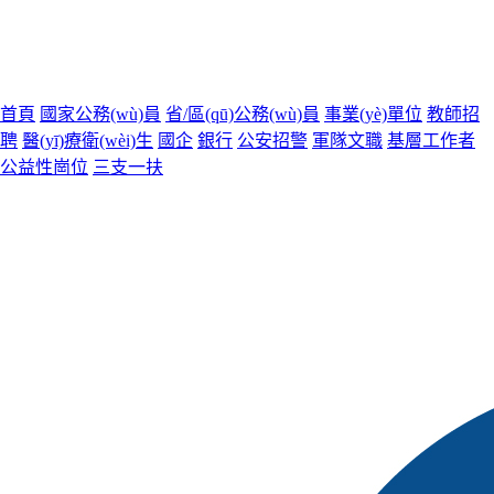
首頁
國家公務(wù)員
省/區(qū)公務(wù)員
事業(yè)單位
教師招
聘
醫(yī)療衛(wèi)生
國企
銀行
公安招警
軍隊文職
基層工作者
公益性崗位
三支一扶
您現(xiàn)在所在的位置：
首頁
醫(yī)療衛(wèi)生
全國
三甲醫(yī)院薪資構(gòu)
成詳解（績效、津
貼）
發(fā)布時間：2021-12-09 13:59 瀏覽量：2613
來源[中公醫(yī)療衛(wèi)生網(wǎng)]