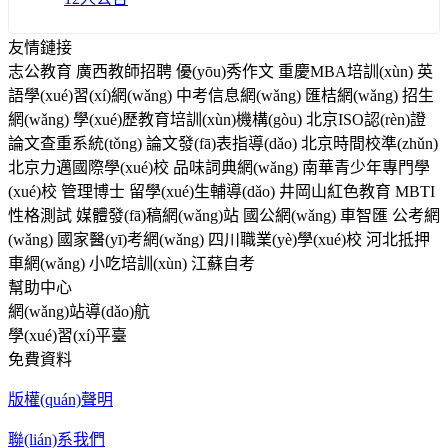
友情鏈接
志公教育
廣西教師招聘
優(yōu)秀作文
重慶MBA培訓(xùn)
英
語學(xué)習(xí)網(wǎng)
中考信息網(wǎng)
匯桔網(wǎng)
招生
網(wǎng)
學(xué)歷教育培訓(xùn)機構(gòu)
北京ISO認(rèn)證
論文查重系統(tǒng)
論文發(fā)表指導(dǎo)
北京時間校準(zhǔn)
北京力邁國際學(xué)校
品味詞典網(wǎng)
南華青少年專門學
(xué)校
管理博士
留學(xué)生輔導(dǎo)
井岡山紅色教育
MBTI
性格測試
媒體發(fā)稿網(wǎng)站
國公網(wǎng)
車智匯
公考網
(wǎng)
國家醫(yī)考網(wǎng)
四川職業(yè)學(xué)校
河北抵押
車網(wǎng)
小吃培訓(xùn)
江蘇自考
幫助中心
網(wǎng)站導(dǎo)航
學(xué)習(xí)平臺
免費資料
版權(quán)聲明
聯(lián)系我們