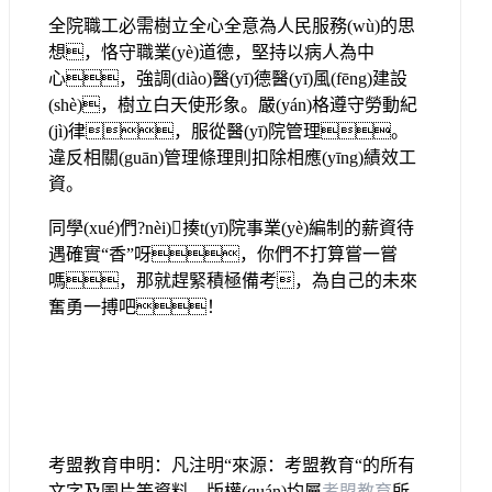
全院職工必需樹立全心全意為人民服務(wù)的思
想，恪守職業(yè)道德，堅持以病人為中
心，強調(diào)醫(yī)德醫(yī)風(fēng)建設
(shè)，樹立白天使形象。嚴(yán)格遵守勞動紀
(jì)律，服從醫(yī)院管理。
違反相關(guān)管理條理則扣除相應(yīng)績效工
資。
同學(xué)們?nèi)揍t(yī)院事業(yè)編制的薪資待
遇確實“香”呀，你們不打算嘗一嘗
嗎，那就趕緊積極備考，為自己的未來
奮勇一搏吧！
考盟教育申明：凡注明“來源：考盟教育“的所有
文字及圖片等資料，版權(quán)均屬
考盟教育
所