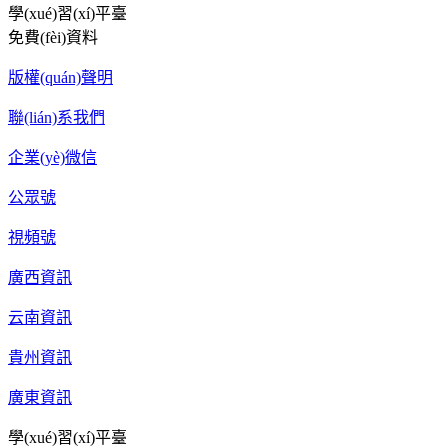
學(xué)習(xí)平臺
免費(fèi)資料
版權(quán)聲明
聯(lián)系我們
企業(yè)微信
公眾號
視頻號
廣西資訊
云南資訊
貴州資訊
廣東資訊
學(xué)習(xí)平臺