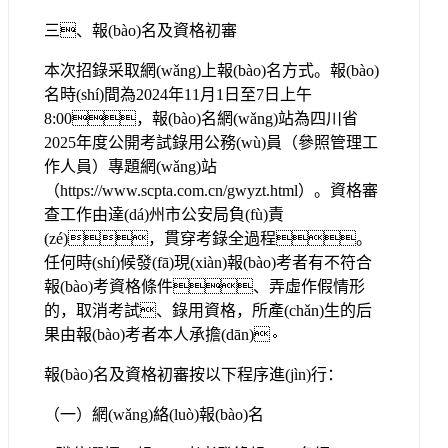
三、報(bào)名及資格初審
本次招錄采取網(wǎng)上報(bào)名方式。報(bào)
名時(shí)間為2024年11月1日至7日上午
8:00，報(bào)名網(wǎng)站為四川省
2025年度公開考試錄用公務(wù)員（參照管理工
作人員）專題網(wǎng)站
（https://www.scpta.com.cn/gwyzt.html）。資格審
查工作由達(dá)州市公安局負(fù)責
(zé)，貫穿考錄全過程。
任何時(shí)候發(fā)現(xiàn)報(bào)考者有不符合
報(bào)考資格條件、弄虛作假情形
的，取消考試、錄用資格，所產(chǎn)生的后
果由報(bào)考者本人承擔(dān)。
報(bào)名及資格初審按以下程序進(jìn)行：
（一）網(wǎng)絡(luò)報(bào)名