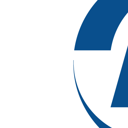
發(fā)布時(shí)間：2024-10-31 11:14 瀏覽量：1472
中共達(dá)州市委組織部
達(dá)州市公安局
關(guān)于達(dá)州市2025年度公開考試錄用公
務(wù)員（人民警察）的公告
根據(jù)《中華人民共和國公務(wù)員法》《中華
人民共和國人民警察法》《公務(wù)員錄用規
(guī)定》等法律法規(guī)，經(jīng)中共四川省委
組織部、四川省公安廳批準(zhǔn)，中共
達(dá)州市委組織部、達(dá)州市公安局將組織實
(shí)施2025年度公開考試錄用公務(wù)員（人民
警察）工作?，F(xiàn)將有關(guān)事項(xiàng)公
告如下。
一、招考對象及報(bào)考條件