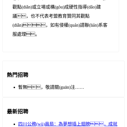
觀點(diǎn)或立場或構(gòu)成硬性指導(dǎo)建
議，也不代表考盟教育贊同其觀點
(diǎn)，如有侵權(quán)請聯(lián)系客
服處理。
熱門招聘
暫無，敬請關(guān)注……
最新招聘
四川公務(wù)員局：為夢想插上翅膀，成就