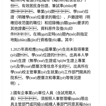
報(bào)考者應(yīng)攜帶《報(bào)名信息表》1
份、有效居民身份證、筆試準(zhǔn)考
證、畢業(yè)證、學(xué)位
證（明確學(xué)位要求的職位）、戶籍證明（明
確招收范圍的職位）和招錄機(jī)關(guān)要求的
其他證書、資料原件及復(fù)印
件，在規(guī)定時(shí)間內(nèi)到指定
地點(diǎn)進(jìn)行資格復(fù)審。其中：
1.2025年高校應(yīng)屆畢業(yè)生尚未取得畢業
(yè)證、學(xué)位證的，出具本人學
(xué)生證（無學(xué)生證或?qū)W生證上專業
(yè)及學(xué)歷層次等信息不全的，出具所在
學(xué)校主管畢業(yè)生就業(yè)工作部門開具的
院系、學(xué)歷層次和專業(yè)等情況證
明）。
2.國有企事業(yè)單位人員（含試用期人
員），須按照人事管理權(quán)限出
具主管部門或同級(jí)組織人事部門同意其報(bào)