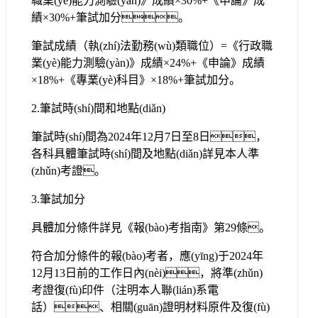
職業(yè)能力測驗(yàn)》成績×30%+《申論》成
績×30%+筆試加分。
筆試成績（執(zhí)法勤務(wù)類職位）=《行政職
業(yè)能力測驗(yàn)》成績×24%+《申論》成績
×18%+《專業(yè)科目》×18%+筆試加分。
2.筆試時(shí)間和地點(diǎn)
筆試時(shí)間為2024年12月7日至8日，
各科具體筆試時(shí)間及地點(diǎn)詳見本人準
(zhǔn)考證。
3.筆試加分
具體加分條件詳見《報(bào)考指南》第29條。
符合加分條件的報(bào)考者，應(yīng)于2024年
12月13日前的工作日內(nèi)，將準(zhǔn)
考證復(fù)印件（注明本人聯(lián)系電
話）、相關(guān)證明材料原件及復(fù)