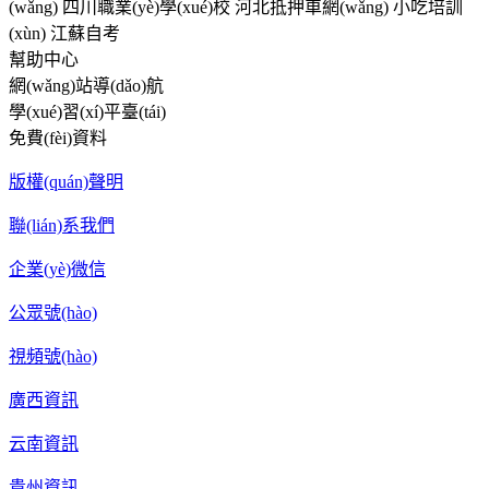
(wǎng)
四川職業(yè)學(xué)校
河北抵押車網(wǎng)
小吃培訓
(xùn)
江蘇自考
幫助中心
網(wǎng)站導(dǎo)航
學(xué)習(xí)平臺(tái)
免費(fèi)資料
版權(quán)聲明
聯(lián)系我們
企業(yè)微信
公眾號(hào)
視頻號(hào)
廣西資訊
云南資訊
貴州資訊