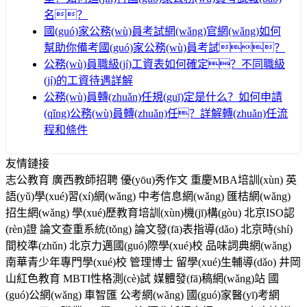
名？
國(guó)家公務(wù)員考試網(wǎng)官網(wǎng)如何
幫助你備考國(guó)家公務(wù)員考試？
公務(wù)員職級(jí)工資表如何確定？不同職級
(jí)的工資待遇詳解
公務(wù)員轉(zhuǎn)任規(guī)定是什么？如何申請
(qǐng)公務(wù)員轉(zhuǎn)任？詳解轉(zhuǎn)任流
程和條件
友情鏈接
志公教育
廣西教師招聘
優(yōu)秀作文
重慶MBA培訓(xùn)
英
語(yǔ)學(xué)習(xí)網(wǎng)
中考信息網(wǎng)
匯桔網(wǎng)
招生網(wǎng)
學(xué)歷教育培訓(xùn)機(jī)構(gòu)
北京ISO認
(rèn)證
論文查重系統(tǒng)
論文發(fā)表指導(dǎo)
北京時(shí)
間校準(zhǔn)
北京力邁國(guó)際學(xué)校
品味詞典網(wǎng)
南華青少年專門學(xué)校
管理博士
留學(xué)生輔導(dǎo)
井岡
山紅色教育
MBTI性格測(cè)試
媒體發(fā)稿網(wǎng)站
國
(guó)公網(wǎng)
車智匯
公考網(wǎng)
國(guó)家醫(yī)考網