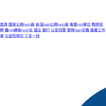
首頁
國家公務(wù)員
省/區(qū)公務(wù)員
事業(yè)單位
教師招
聘
醫(yī)療衛(wèi)生
國企
銀行
公安招警
軍隊(duì)文職
基層工作
者
公益性崗位
三支一扶
您現(xiàn)在所在的位置：
首頁
省/區(qū)考
全國
國家公務(wù)員考試網
(wǎng)官網(wǎng)如何幫
助你備考國家公務(wù)員
考試？