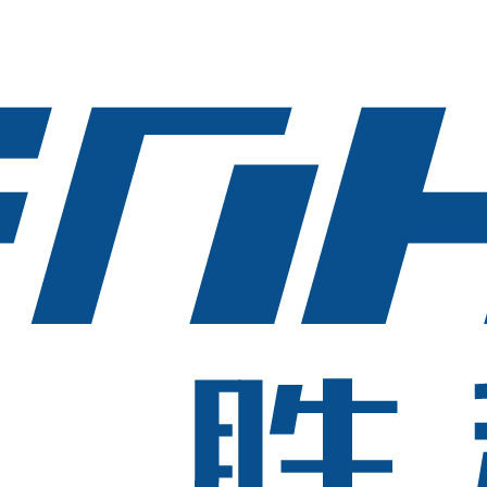
1)。