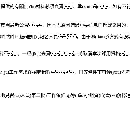
報名時提供的有關(guān)材料必須真實、準(zhǔn)確，如
yī)療集團最新公告，因本人原因錯過重要信息而影響錄用的，責(
ū)⒄衅感畔⒓皶r通知到報名人員，由于聯(lián)系方式
名單。一經(jīng)查實，將取消本次錄用資格，
療集團將根據(jù)工作需求在招聘過程中，同等條件下可優(yōu)
基地見習(xí)人員(第二批)工作領(lǐng)導(dǎo)小組負(fù)責(