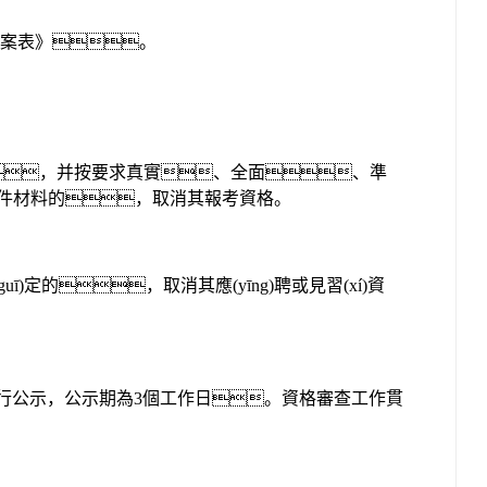
電子注冊備案表》。
件，并按要求真實、全面、準
提供證件材料的，取消其報考資格。
)定的，取消其應(yīng)聘或見習(xí)資
格人員進行公示，公示期為3個工作日。資格審查工作貫