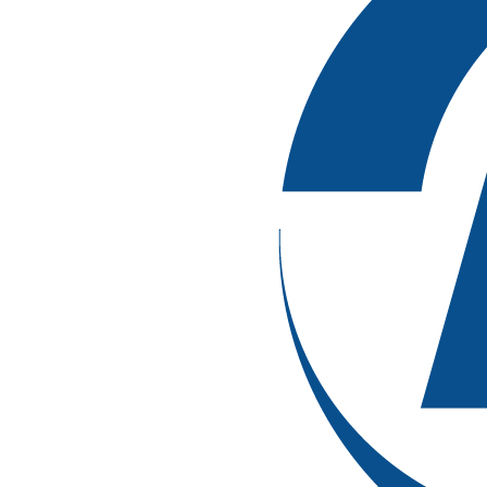
業(yè)，結(jié)合工作實際，現(xiàn)面
一、招聘原則
(一)堅持公開、公平、誠信、競爭、擇優(yōu
(二)堅持尊重知識、尊重人才、學(xué)以
二、招聘崗位及資格條件
根據(jù)醫(yī)療集團就業(yè)見習(xí)基地實際需要，
三、應(yīng)聘人員基本條件
(一)具有中華人民共和國國籍;
(二)遵守中華人民共和國憲法和法律，具有強烈的責(zé)任心
(三)五官端正，身體健康，熱愛醫(yī)療衛(wèi)生事
(四)具備報考崗位所需的資格條件;