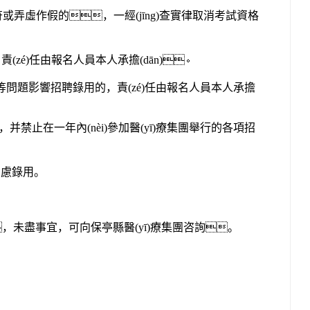
有不符或弄虛作假的，一經(jīng)查實律取消考試資格
zé)任由報名人員本人承擔(dān)。
有誤等問題影響招聘錄用的，責(zé)任由報名人員本人承擔
并禁止在一年內(nèi)參加醫(yī)療集團舉行的各項招
先考慮錄用。
zé)解釋，未盡事宜，可向保亭縣醫(yī)療集團咨詢。