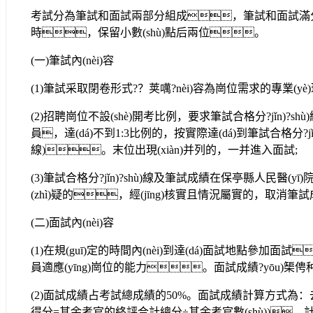
考試分為筆試和面試兩部分組成，筆試和面試滿分
時，保留小數(shù)點后兩位。
(一)筆試內(nèi)容
(1)筆試采取閉卷形式?？荚噧?nèi)容為崗位需求的專業(yè
(2)招聘崗位不設(shè)開考比例，要求筆試合格分?jǐ
員，達(dá)不到1:3比例的，按實際達(dá)到筆試合格分?jǐ
線)。末位出現(xiàn)并列的，一并進入面試;
(3)筆試合格分?jǐn)?shù)線及筆試成績在保亭縣人
(zhì)疑的，經(jīng)核實且情況屬實的，取
(二)面試內(nèi)容
(1)在規(guī)定的時間內(nèi)到達(dá)面試地點參加面試
員適應(yīng)崗位的能力。面試成績?yōu)榘俜种疲
(2)面試成績占考試總成績的50%。面試成績計算方式為
得分=其余考官的終評合計總分÷其余考官數(shù))，