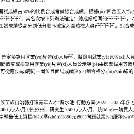
面試成績占50%的比例合成考試綜合成績。根據(jù)“四舍五入”
相同時，其名次按下列辦法確定：總成績相同的
成績從高分到低分順序確定入圍體檢人員)。綜合成績在保
，確定擬錄用就業(yè)見習(xí)人員，擬錄用就業(yè)見習(xí
棄或擬錄用就業(yè)見習(xí)人員公示結(jié)果影響錄用等情形
，可從應(yīng)聘同一崗位且面試成績達(dá)到合格分?jǐn)?shù)線
亭黎族苗族自治縣打造青年人才“蓄水池”行動方案(2022—2025年)
 3000 元/人/月，研究生 3500 元/人/月，統(tǒng)一購
最低工資標(biāo)準(zhǔn)(1850元)80%向縣就業(yè)服務