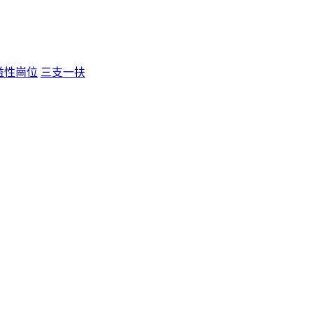
益性崗位
三支一扶
(xí)人員（第二批）3人公告（第
在保亭縣就業(yè)服務(wù)中心的大力支持和指導(dǎo)
(yōu)秀人才、促進高校畢業(yè)生見習(xí)和就