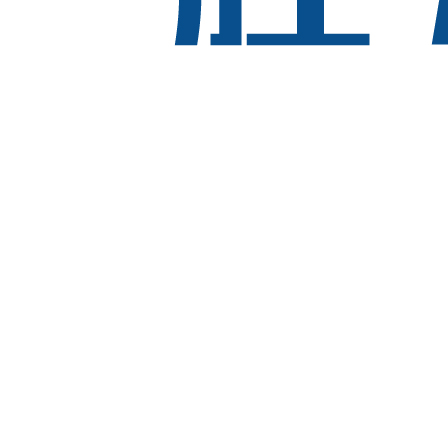
)手續(xù)等程序進行。