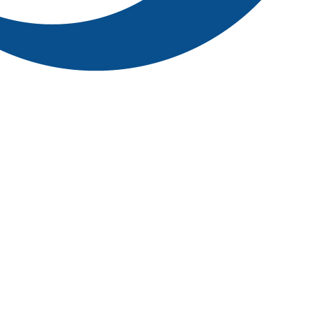
的人員;
審查的人員;
)律而處于禁考期間人員;
位工作人員的其他情形人員。
報名、資格審查、考試、體檢、公示、辦理見習(xí
縣人民醫(yī)院網(wǎng)站發(fā)布招聘信息。