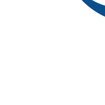
(五)有下列情形之一的人員不予報名。
1.刑事處罰期限未滿或者涉嫌違法犯罪正在接受調(diào)查
2.尚未解除黨紀(jì)、政紀(jì)處分或正在接受紀(jì)律
3.曾被開除公職的;
4.違反有關(guān)規(guī)定不適宜報考事業(yè)單位的;
5.因違反機關(guān)事業(yè)單位工作人員招錄(聘)紀(jì
6.失信被執(zhí)行人;
7.具有法律法規(guī)規(guī)定不得聘用為事業(yè)單
四、招聘方法和程序
本次公開招聘工作按照招聘信息發(fā)布、組織
(一)發(fā)布招聘信息
由招聘工作領(lǐng)導(dǎo)小組辦公室通過保亭黎族苗族自治