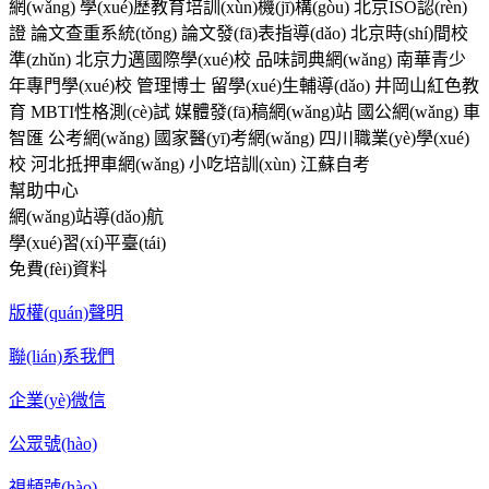
網(wǎng)
學(xué)歷教育培訓(xùn)機(jī)構(gòu)
北京ISO認(rèn)
證
論文查重系統(tǒng)
論文發(fā)表指導(dǎo)
北京時(shí)間校
準(zhǔn)
北京力邁國際學(xué)校
品味詞典網(wǎng)
南華青少
年專門學(xué)校
管理博士
留學(xué)生輔導(dǎo)
井岡山紅色教
育
MBTI性格測(cè)試
媒體發(fā)稿網(wǎng)站
國公網(wǎng)
車
智匯
公考網(wǎng)
國家醫(yī)考網(wǎng)
四川職業(yè)學(xué)
校
河北抵押車網(wǎng)
小吃培訓(xùn)
江蘇自考
幫助中心
網(wǎng)站導(dǎo)航
學(xué)習(xí)平臺(tái)
免費(fèi)資料
版權(quán)聲明
聯(lián)系我們
企業(yè)微信
公眾號(hào)
視頻號(hào)