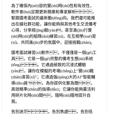
為了確保內(nèi)容的實(shí)時(shí)性和有效性，
軟件會(huì)定期更新題庫和專家解析，
緊跟國考面試的最新動(dòng)向。我們還可能推
出在線社群功能，讓你能夠與其他考生交流備考
心得，分享經(jīng)驗(yàn)，甚至進(jìn)行實
(shí)時(shí)的組隊(duì)練習(xí)，在互相學(xué)習
(xí)、共同進(jìn)步的氛圍中，迎接挑戰(zhàn)。
國考面試練習(xí)軟件，不僅僅是一個(gè)工
具，它是一個(gè)完整的備考生態(tài)系統
(tǒng)。它通過極致的沉浸式體驗
(yàn)，讓你在模擬的考場(chǎng)上“實(shí)戰
(zhàn)演習(xí)”；它通過強(qiáng)大的AI“智能輔
導(dǎo)員”，為你提供化繁為簡，
高效精準(zhǔn)的指導(dǎo)；它讓你能夠靈活利
用碎片化時(shí)間，隨時(shí)隨地提升自
我。
告別迷茫，告別焦慮，告別低