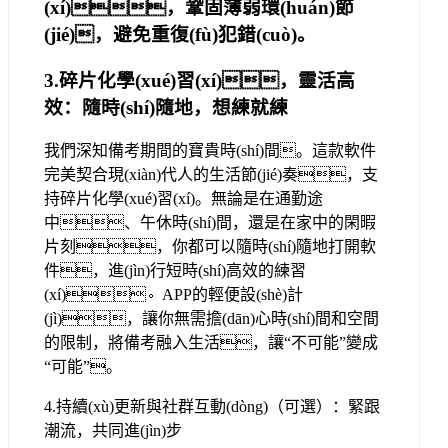
(xí)，鞏固薄弱環(huán)節
(jié)，避免重復(fù)犯錯(cuò)。
3.碎片化學(xué)習(xí)，靈活高
效：隨時(shí)隨地，想練就練
我們深知備考期間的寶貴時(shí)間。這款軟件
完美契合現(xiàn)代人的生活節(jié)奏，支
持碎片化學(xué)習(xí)。無論是在通勤途
中、午休時(shí)間，還是在家中的閑暇
片刻，你都可以隨時(shí)隨地打開軟
件，進(jìn)行短時(shí)高效的練習
(xí)。APP的輕便設(shè)計
(jì)，讓你無需擔(dān)心時(shí)間和空間
的限制，將備考融入生活，讓“不可能”變成
“可能”。
4.持續(xù)更新與社群互動(dòng)（可選）：緊跟
潮流，共同進(jìn)步