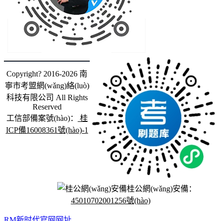
Copyright? 2016-2026 南
寧市考盟網(wǎng)絡(luò)
科技有限公司 All Rights
Reserved
工信部備案號(hào)：
桂
ICP備16008361號(hào)-1
桂公網(wǎng)安備：
45010702001256號(hào)
RM新时代官网网址