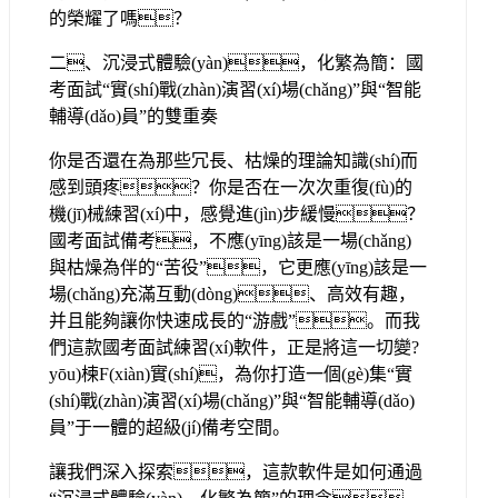
的榮耀了嗎？
二、沉浸式體驗(yàn)，化繁為簡：國
考面試“實(shí)戰(zhàn)演習(xí)場(chǎng)”與“智能
輔導(dǎo)員”的雙重奏
你是否還在為那些冗長、枯燥的理論知識(shí)而
感到頭疼？你是否在一次次重復(fù)的
機(jī)械練習(xí)中，感覺進(jìn)步緩慢？
國考面試備考，不應(yīng)該是一場(chǎng)
與枯燥為伴的“苦役”，它更應(yīng)該是一
場(chǎng)充滿互動(dòng)、高效有趣，
并且能夠讓你快速成長的“游戲”。而我
們這款國考面試練習(xí)軟件，正是將這一切變?
yōu)楝F(xiàn)實(shí)，為你打造一個(gè)集“實
(shí)戰(zhàn)演習(xí)場(chǎng)”與“智能輔導(dǎo)
員”于一體的超級(jí)備考空間。
讓我們深入探索，這款軟件是如何通過