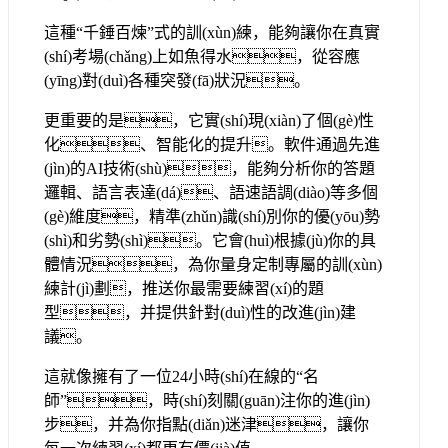
這種“千錘百煉”式的訓(xùn)練，能夠讓你在真實
(shí)考場(chǎng)上如魚得水，從容應
(yīng)對(duì)各種突發(fā)狀況。
更重要的是，它實(shí)現(xiàn)了個(gè)性
化、智能化的提升。軟件通過先進
(jìn)的AI技術(shù)，能夠分析你的答題
邏輯、語言表達(dá)、語速語調(diào)等多個
(gè)維度，精準(zhǔn)識(shí)別你的優(yōu)勢
(shì)和劣勢(shì)。它會(huì)根據(jù)你的具
體情況，為你量身定制專屬的訓(xùn)
練計(jì)劃，推送你最需要練習(xí)的題
型，并提供針對(duì)性的改進(jìn)建
議。
這就像擁有了一位24小時(shí)在線的“名
師”，時(shí)刻關(guān)注你的進(jìn)
步，并為你指點(diǎn)迷津，讓你