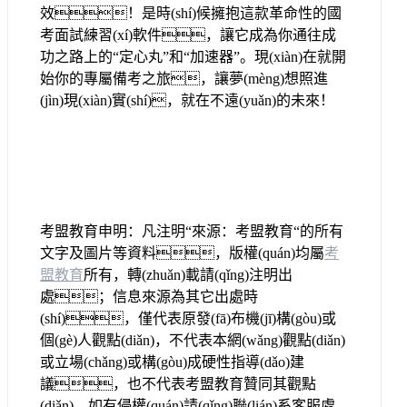
效！是時(shí)候擁抱這款革命性的國
考面試練習(xí)軟件，讓它成為你通往成
功之路上的“定心丸”和“加速器”。現(xiàn)在就開
始你的專屬備考之旅，讓夢(mèng)想照進
(jìn)現(xiàn)實(shí)，就在不遠(yuǎn)的未來！
考盟教育申明：凡注明“來源：考盟教育“的所有
文字及圖片等資料，版權(quán)均屬
考
盟教育
所有，轉(zhuǎn)載請(qǐng)注明出
處；信息來源為其它出處時
(shí)，僅代表原發(fā)布機(jī)構(gòu)或
個(gè)人觀點(diǎn)，不代表本網(wǎng)觀點(diǎn)
或立場(chǎng)或構(gòu)成硬性指導(dǎo)建
議，也不代表考盟教育贊同其觀點
(diǎn)，如有侵權(quán)請(qǐng)聯(lián)系客服處