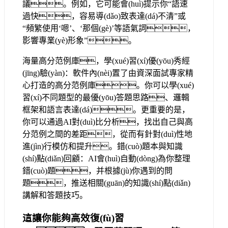
議。例如，它可能會(huì)提示你“語速
過快，容易導(dǎo)致表達(dá)不清”或
“頻繁使用‘嗯’、‘那個(gè)’等語氣詞，
影響專業(yè)形象”。
海量高分范例庫，學(xué)習(xí)優(yōu)秀經
(jīng)驗(yàn)：軟件內(nèi)置了由資深面試專家精
心打造的高分范例庫。你可以學(xué)
習(xí)不同題型的最優(yōu)答題思路、邏輯
框架和語言表達(dá)。更重要的是，
你可以通過AI對(duì)比分析，找出自己與高
分范例之間的差距，從而有針對(duì)性地
進(jìn)行模仿和提升。錯(cuò)題本與知識
(shí)點(diǎn)回顧：AI會(huì)自動(dòng)為你整理
錯(cuò)題，并根據(jù)你遇到的問
題，推送相關(guān)的知識(shí)點(diǎn)
講解和答題技巧。
這讓你能夠高效復(fù)習