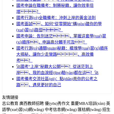
國考申論在職備考：制勝秘籍，讓你效率倍
增！
國考行測(cè)全職備考：沖刺上岸的黃金法則
國考面試，如何“從零開始”構(gòu)建你的學
(xué)習(xí)路徑？
國考申論：告別迷茫，掌握這套學(xué)習
(xí)順序，申論高分觸手可及！
國考行測(cè)通關(guān)秘籍：模塊學(xué)習(xí)順序
大揭秘，讓你少走彎路，高效備
考！
🚀國考“上岸”秘籍大公開！從迷茫到上
岸，我的血淚經(jīng)驗(yàn)都在這！🚀
國考備考交流社區(qū)：點(diǎn)亮你的公考之
路，遇見更好的自己
友情鏈接
志公教育
廣西教師招聘
優(yōu)秀作文
重慶MBA培訓(xùn)
英
語學(xué)習(xí)網(wǎng)
中考信息網(wǎng)
匯桔網(wǎng)
招生