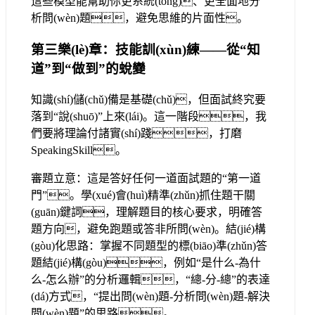
這些模型能幫助你更系統(tǒng)、更全面地分
析問(wèn)題，避免思維的片面性。
第三樂(lè)章：技能訓(xùn)練——從“知
道”到“做到”的蛻變
知識(shí)儲(chǔ)備是基礎(chǔ)，但面試終究要
落到“說(shuō)”上來(lái)。這一階段，我
們要將理論付諸實(shí)踐，打磨
SpeakingSkill。
審題立意：這是答好任何一道面試題的“第一道
門”。學(xué)會(huì)精準(zhǔn)抓住題干關
(guān)鍵詞，理解題目的核心要求，明確答
題方向，避免跑題或答非所問(wèn)。結(jié)構
(gòu)化思路：掌握不同題型的標(biāo)準(zhǔn)答
題結(jié)構(gòu)，例如“是什么-為什
么-怎么辦”的分析邏輯，“總-分-總”的表達
(dá)方式，“提出問(wèn)題-分析問(wèn)題-解決
問(wèn)題”的思路。