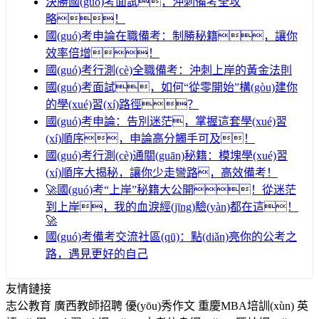
決勝國(guó)考面試，沖刺備考全攻
略！
國(guó)考申論在職備考：制勝秘籍，讓你
效率倍增！
國(guó)考行測(cè)全職備考：沖刺上岸的黃金法則
國(guó)考面試，如何“從零開始”構(gòu)建你
的學(xué)習(xí)路徑？
國(guó)考申論：告別迷茫，掌握這套學(xué)習
(xí)順序，申論高分觸手可及！
國(guó)考行測(cè)通關(guān)秘籍：模塊學(xué)習
(xí)順序大揭秘，讓你少走彎路，高效備考！
🚀國(guó)考“上岸”秘籍大公開！從迷茫
到上岸，我的血淚經(jīng)驗(yàn)都在這！
🚀
國(guó)考備考交流社區(qū)：點(diǎn)亮你的公考之
路，遇見更好的自己
友情鏈接
志公教育
廣西教師招聘
優(yōu)秀作文
重慶MBA培訓(xùn)
英