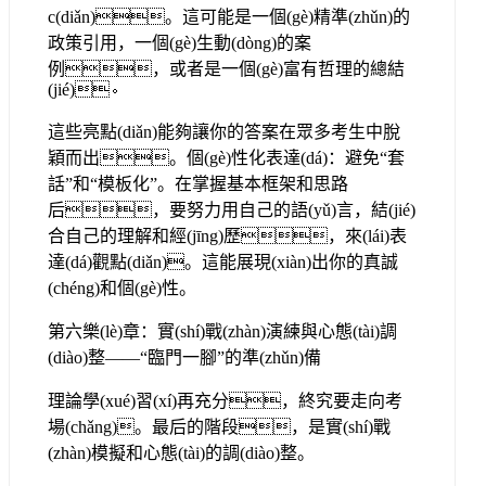
c(diǎn)。這可能是一個(gè)精準(zhǔn)的
政策引用，一個(gè)生動(dòng)的案
例，或者是一個(gè)富有哲理的總結
(jié)。
這些亮點(diǎn)能夠讓你的答案在眾多考生中脫
穎而出。個(gè)性化表達(dá)：避免“套
話”和“模板化”。在掌握基本框架和思路
后，要努力用自己的語(yǔ)言，結(jié)
合自己的理解和經(jīng)歷，來(lái)表
達(dá)觀點(diǎn)。這能展現(xiàn)出你的真誠
(chéng)和個(gè)性。
第六樂(lè)章：實(shí)戰(zhàn)演練與心態(tài)調
(diào)整——“臨門一腳”的準(zhǔn)備
理論學(xué)習(xí)再充分，終究要走向考
場(chǎng)。最后的階段，是實(shí)戰
(zhàn)模擬和心態(tài)的調(diào)整。