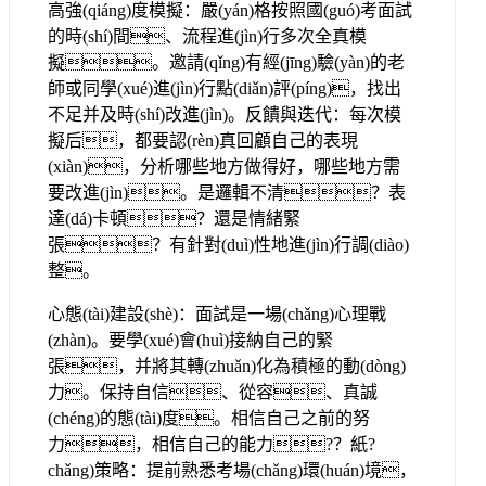
高強(qiáng)度模擬：嚴(yán)格按照國(guó)考面試
的時(shí)間、流程進(jìn)行多次全真模
擬。邀請(qǐng)有經(jīng)驗(yàn)的老
師或同學(xué)進(jìn)行點(diǎn)評(píng)，找出
不足并及時(shí)改進(jìn)。反饋與迭代：每次模
擬后，都要認(rèn)真回顧自己的表現
(xiàn)，分析哪些地方做得好，哪些地方需
要改進(jìn)。是邏輯不清？表
達(dá)卡頓？還是情緒緊
張？有針對(duì)性地進(jìn)行調(diào)
整。
心態(tài)建設(shè)：面試是一場(chǎng)心理戰
(zhàn)。要學(xué)會(huì)接納自己的緊
張，并將其轉(zhuǎn)化為積極的動(dòng)
力。保持自信、從容、真誠
(chéng)的態(tài)度。相信自己之前的努
力，相信自己的能力?？紙?
chǎng)策略：提前熟悉考場(chǎng)環(huán)境，