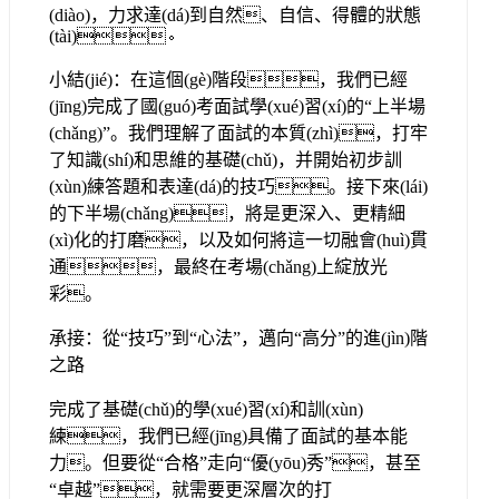
(diào)，力求達(dá)到自然、自信、得體的狀態
(tài)。
小結(jié)：在這個(gè)階段，我們已經
(jīng)完成了國(guó)考面試學(xué)習(xí)的“上半場
(chǎng)”。我們理解了面試的本質(zhì)，打牢
了知識(shí)和思維的基礎(chǔ)，并開始初步訓
(xùn)練答題和表達(dá)的技巧。接下來(lái)
的下半場(chǎng)，將是更深入、更精細
(xì)化的打磨，以及如何將這一切融會(huì)貫
通，最終在考場(chǎng)上綻放光
彩。
承接：從“技巧”到“心法”，邁向“高分”的進(jìn)階
之路
完成了基礎(chǔ)的學(xué)習(xí)和訓(xùn)
練，我們已經(jīng)具備了面試的基本能
力。但要從“合格”走向“優(yōu)秀”，甚至
“卓越”，就需要更深層次的打