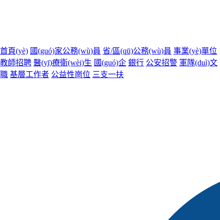
首頁(yè)
國(guó)家公務(wù)員
省/區(qū)公務(wù)員
事業(yè)單位
教師招聘
醫(yī)療衛(wèi)生
國(guó)企
銀行
公安招警
軍隊(duì)文
職
基層工作者
公益性崗位
三支一扶
您現(xiàn)在所在的位置：
首頁(yè)
國(guó)考
全國(guó)
國(guó)考面試，如何
“從零開始”構(gòu)建你的
學(xué)習(xí)路徑？
發(fā)布時(shí)間：2025-11-07 7:23 瀏覽量：641