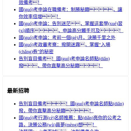
效備考！
國(guó)考申論在職備考：制勝秘籍，讓
你效率倍增！
國(guó)考申論：告別迷茫，掌握這套學(xué)習
(xí)順序，申論高分觸手可及！
國(guó)考申論：考前一個(gè)月，決勝千里之外
國(guó)考政審考察：撥開迷霧，掌握“入場
(chǎng)券”的秘密
告別盲目備考！國(guó)考申論名師點(diǎn)
撥，帶你直擊高分秘籍！
最新招聘
告別盲目備考！國(guó)考申論名師點(diǎn)
撥，帶你直擊高分秘籍！
國(guó)考行測(cè)名師推薦：點(diǎn)亮你的公考之
路，決勝公務(wù)員夢(mèng)想！