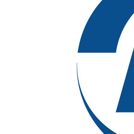
序曲：撥開迷霧，看清國(guó)考
面試的全貌
國(guó)考面試，宛如一場(chǎng)智慧與
臨場(chǎng)反應(yīng)的較量，它不
僅是考察你知識(shí)儲(chǔ)備的平臺(tái)，
更是展現(xiàn)你綜合素質(zhì)、溝通能力和潛
在領(lǐng)導(dǎo)力的舞臺(tái)。許多考生在準
(zhǔn)備過(guò)程中，常常會(huì)陷入一個
(gè)誤區(qū)：以為面試就是考臨場(chǎng)發(fā)
揮，或是死記硬背一些“萬(wàn)能答
案”。殊不知，一場(chǎng)成功的面試，背后
一定有一套科學(xué)、系統(tǒng)的學
(xué)習(xí)方法。
從零開始，我們?cè)撊绾螢檫@場(chǎng)“硬仗”
鋪設(shè)一條清晰的學(xué)習(xí)路徑呢？
第一樂(lè)章：認(rèn)知先行——理解面試的“為