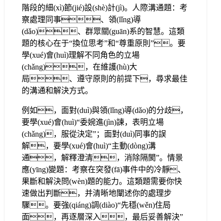
階段的細(xì)節(jié)設(shè)計(jì)。人際溝通題：考
察處理同事、領(lǐng)導
(dǎo)、群眾關(guān)系的智慧。這類
題的核心在于“換位思考”和“尊重原則”。要
學(xué)會(huì)理解不同角色的立場
(chǎng)，在維護(hù)大
局、遵守原則的前提下，尋求最佳
的溝通和解決方式。
例如，面對(duì)與領(lǐng)導(dǎo)的分歧，
要學(xué)會(huì)“委婉進(jìn)諫，表明立場
(chǎng)，服從決定”；面對(duì)同事的誤
解，要學(xué)會(huì)“主動(dòng)溝
通，解釋澄清，消除隔閡”。情景
應(yīng)變題：考察在突發(fā)事件中的冷靜、
果斷和解決問(wèn)題的能力。這類題需要你快
速做出判斷，并清晰地闡述你的處理步
驟。要強(qiáng)調(diào)“先穩(wěn)住局
面，再逐層深入，最后妥善解決”