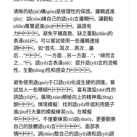
清晰的結(jié)構(gòu)是條理性的保證。邏輯遞進
(jìn)：訓(xùn)練自己的語(yǔ)言邏輯，讓觀點
(diǎn)層層遞進(jìn)，論證有
力。避免平鋪直敘、缺乏重點(diǎn)的
表達(dá)。可以嘗試使用一些邏輯連接
詞，如“首先…其次…再次…最
后…”，“一方面…另一方面…”，“總而言
之…”。語(yǔ)言表達(dá)：提升語(yǔ)言的流暢
性、生動(dòng)性和感染力。
避免使用過(guò)于口語(yǔ)化或生硬的詞匯。嘗
試加入一些積極、富有建設(shè)性的
詞語(yǔ)，展現(xiàn)積極向上的精神風(fēng)
貌。情境模擬：找到語(yǔ)伴或利用鏡子
進(jìn)行大量的模擬練習(xí)。在模擬
中，不僅要練習(xí)說(shuō)，更要觀察
自己的肢體語(yǔ)言、面部表
情，調(diào)整自己的語(yǔ)速和語(yǔ)調