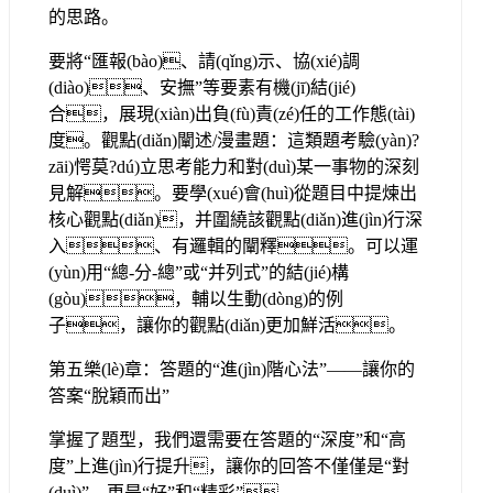
的思路。
要將“匯報(bào)、請(qǐng)示、協(xié)調
(diào)、安撫”等要素有機(jī)結(jié)
合，展現(xiàn)出負(fù)責(zé)任的工作態(tài)
度。觀點(diǎn)闡述/漫畫題：這類題考驗(yàn)?
zāi)愕莫?dú)立思考能力和對(duì)某一事物的深刻
見解。要學(xué)會(huì)從題目中提煉出
核心觀點(diǎn)，并圍繞該觀點(diǎn)進(jìn)行深
入、有邏輯的闡釋。可以運
(yùn)用“總-分-總”或“并列式”的結(jié)構
(gòu)，輔以生動(dòng)的例
子，讓你的觀點(diǎn)更加鮮活。
第五樂(lè)章：答題的“進(jìn)階心法”——讓你的
答案“脫穎而出”
掌握了題型，我們還需要在答題的“深度”和“高
度”上進(jìn)行提升，讓你的回答不僅僅是“對
(duì)”，更是“好”和“精彩”。