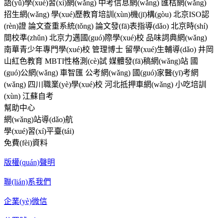
語(yǔ)學(xué)習(xí)網(wǎng)
中考信息網(wǎng)
匯桔網(wǎng)
招生網(wǎng)
學(xué)歷教育培訓(xùn)機(jī)構(gòu)
北京ISO認
(rèn)證
論文查重系統(tǒng)
論文發(fā)表指導(dǎo)
北京時(shí)
間校準(zhǔn)
北京力邁國(guó)際學(xué)校
品味詞典網(wǎng)
南華青少年專門學(xué)校
管理博士
留學(xué)生輔導(dǎo)
井岡
山紅色教育
MBTI性格測(cè)試
媒體發(fā)稿網(wǎng)站
國
(guó)公網(wǎng)
車智匯
公考網(wǎng)
國(guó)家醫(yī)考網
(wǎng)
四川職業(yè)學(xué)校
河北抵押車網(wǎng)
小吃培訓
(xùn)
江蘇自考
幫助中心
網(wǎng)站導(dǎo)航
學(xué)習(xí)平臺(tái)
免費(fèi)資料
版權(quán)聲明
聯(lián)系我們
企業(yè)微信