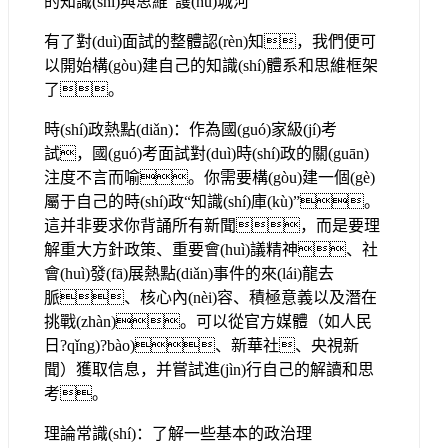
的知識(shí)與思維“護(hù)城河”
有了對(duì)面試的整體認(rèn)知，我們便可
以開始構(gòu)建自己的知識(shí)體系和思維框架
了。
時(shí)政熱點(diǎn)：作為國(guó)家級(jí)考
試，國(guó)考面試對(duì)時(shí)政的關(guān)
注度不言而喻。你需要構(gòu)建一個(gè)
屬于自己的時(shí)政“知識(shí)庫(kù)”。
這并非要求你背誦所有新聞，而是要理
解重大方針政策、重要會(huì)議精神、社
會(huì)發(fā)展熱點(diǎn)事件的來(lái)龍去
脈、核心內(nèi)容、積極意義以及潛在
挑戰(zhàn)。可以從官方媒體（如人民
日?qǐng)?bào)、新華社、央視新
聞）獲取信息，并嘗試進(jìn)行自己的解讀和思
考。
理論常識(shí)：了解一些基本的政治理