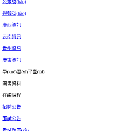
公眾號(hào)
視頻號(hào)
廣西資訊
云南資訊
貴州資訊
廣東資訊
學(xué)習(xí)平臺(tái)
圖書資料
在線課程
招聘公告
面試公告
考試題庫(kù)