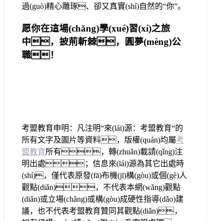
過(guò)精心雕琢、卻又真實(shí)自然的“你”。
愿你在這場(chǎng)學(xué)習(xí)之旅
中，披荊斬棘，圓夢(mèng)公
職！
考盟教育申明：凡注明“來(lái)源：考盟教育“的
所有文字及圖片等資料，版權(quán)均屬
考
盟教育
所有，轉(zhuǎn)載請(qǐng)注
明出處；信息來(lái)源為其它出處時
(shí)，僅代表原發(fā)布機(jī)構(gòu)或個(gè)人
觀點(diǎn)，不代表本網(wǎng)觀點
(diǎn)或立場(chǎng)或構(gòu)成硬性指導(dǎo)建
議，也不代表考盟教育贊同其觀點(diǎn)，