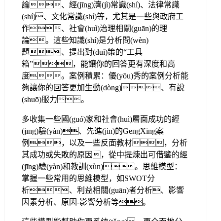
論、經(jīng)濟(jì)常識(shí)、法律常識
(shí)、文化常識(shí)等，尤其是一些與政府工
作、社會(huì)治理相關(guān)的理
論。這些知識(shí)是分析問(wèn)
題、提出對(duì)策的“工具
箱”，能讓你的回答更有深度和高
度。案例積累：優(yōu)秀的案例分析能
夠讓你的回答更加生動(dòng)、有說
(shuō)服力。
多收集一些國(guó)家和社會(huì)層面成功的經
(jīng)驗(yàn)、先進(jìn)的GengXing案
例，以及一些反面教材，分析
其成功或失敗的原因，從中提煉出可借鑒的經
(jīng)驗(yàn)和教訓(xùn)。思維模型：
掌握一些常用的思維模型，如SWOT分
析、利益相關(guān)者分析、影響
因素分析、原因-影響分析等。