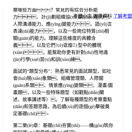
面試的“考察維度”：國(guó)考面試通常會(huì)考
察哪些方面？常見的有綜合分析能
考盟小店
圖書資料
了解考盟
力、計(jì)劃組織協(xié)調(diào)能力、
人際溝通能力、應(yīng)變能力、語(yǔ)言
表達(dá)能力，以及一些崗位特質(zhì)相
關(guān)的能力。理解這些維度的具體含
義，以及它們?cè)诓煌}型中的體現
(xiàn)，能幫助你更有針對(duì)性地進
(jìn)行學(xué)習(xí)和訓(xùn)練。
面試的“題型分布”：熟悉常見的面試題型，如社
會(huì)現(xiàn)象類、組織管理類、人際關
(guān)系類、情景應(yīng)變類、漫畫/圖
畫題，以及一些特殊題型（如觀點(diǎn)闡
述、故事講述等）。了解每種題型的考察重點
(diǎn)和答題思路，為后續(xù)的逐個(gè)擊破奠
定基礎(chǔ)。
第二樂(lè)章：基礎(chǔ)夯實(shí)——構(gòu)筑你