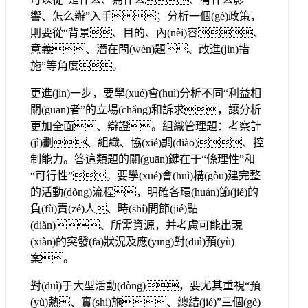
響、怎么辦”入手；分析一個(gè)政策，
則要從“背景、目的、內(nèi)容、
意義、潛在問(wèn)題、改進(jìn)措
施”等角度。
更進(jìn)一步，要學(xué)會(huì)分析不同“利益相
關(guān)者”的立場(chǎng)和訴求，讓分析
更加全面、辯證。組織管理題：考察計
(jì)劃、組織、協(xié)調(diào)、控
制能力。答這類題的關(guān)鍵在于“條理性”和
“可行性”。要學(xué)會(huì)構(gòu)建完整
的活動(dòng)流程，明確各環(huán)節(jié)的
負(fù)責(zé)人、時(shí)間節(jié)點
(diǎn)、所需資源，并考慮可能出現
(xiàn)的突發(fā)狀況及應(yīng)對(duì)預(yù)
案。
對(duì)于大型活動(dòng)，要尤其重視“預
(yù)熱、實(shí)施、總結(jié)”三個(gè)