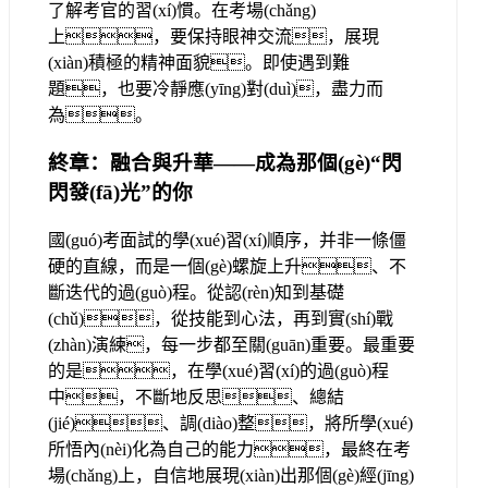
了解考官的習(xí)慣。在考場(chǎng)
上，要保持眼神交流，展現
(xiàn)積極的精神面貌。即使遇到難
題，也要冷靜應(yīng)對(duì)，盡力而
為。
終章：融合與升華——成為那個(gè)“閃
閃發(fā)光”的你
國(guó)考面試的學(xué)習(xí)順序，并非一條僵
硬的直線，而是一個(gè)螺旋上升、不
斷迭代的過(guò)程。從認(rèn)知到基礎
(chǔ)，從技能到心法，再到實(shí)戰
(zhàn)演練，每一步都至關(guān)重要。最重要
的是，在學(xué)習(xí)的過(guò)程
中，不斷地反思、總結
(jié)、調(diào)整，將所學(xué)
所悟內(nèi)化為自己的能力，最終在考
場(chǎng)上，自信地展現(xiàn)出那個(gè)經(jīng)