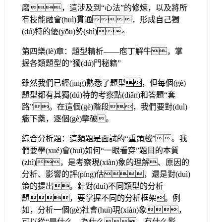
磨，這涉及到“心法”的修煉，以及將所
有技能融會(huì)貫通，形成自己獨
(dú)特的優(yōu)勢(shì)。
第四樂(lè)章：題型精析——庖丁解牛，掌
握各類題型的“獨(dú)門秘籍”
雖然我們已經(jīng)熟悉了題型，但每個(gè)
題型都有其獨(dú)特的考察點(diǎn)和答題“套
路”。在這個(gè)階段，我們要對(duì)
癥下藥，逐個(gè)擊破。
綜合分析題：這類題是面試的“重頭戲”。我
們要學(xué)會(huì)如何“一眼看穿”題目的本質
(zhì)，是考察現(xiàn)象的理解、原因的
分析、影響的評(píng)估，還是對(duì)
策的提出。針對(duì)不同類型的分析
題，要掌握不同的分析框架。例
如，分析一個(gè)社會(huì)現(xiàn)象，
可以從“是什么、為什么、有什么影