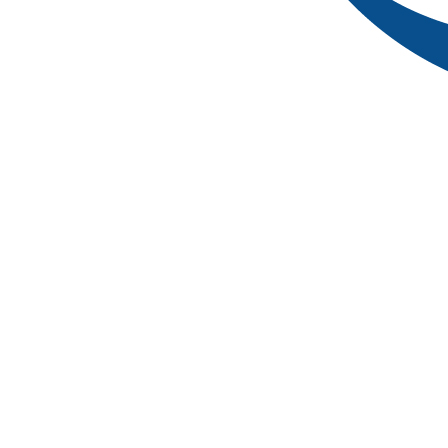
什么”與“是什么”
在拿起任何一本面試教材、刷一道任何一道模擬
題之前，請(qǐng)先停下來(lái)，
給自己一個(gè)“定心丸”。我們需要做的第
一件事，就是深入理解國(guó)考面試的本質
(zhì)。
面試的“終極目標(biāo)”：為什么要有面試？它不
只是為了選出“最會(huì)說(shuō)”的
人，更是為了選出“最適合”的
人?？脊傧Ｍㄟ^(guò)面
試，看到你的價(jià)值取
向、邏輯思維、應(yīng)變能
力、心理素質(zhì)以及與崗位的契合度。
了解這一點(diǎn)，你的學(xué)習(xí)目標
(biāo)才會(huì)更加明確，不再是盲目
地追求“標(biāo)準(zhǔn)答案”，而是去打磨
“真實(shí)的你”和“崗位的你”。