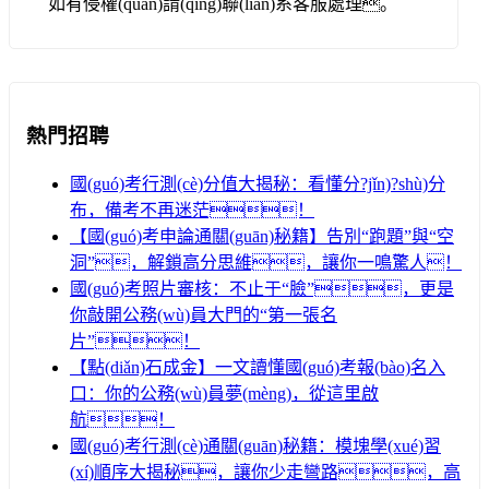
如有侵權(quán)請(qǐng)聯(lián)系客服處理。
熱門招聘
國(guó)考行測(cè)分值大揭秘：看懂分?jǐn)?shù)分
布，備考不再迷茫！
【國(guó)考申論通關(guān)秘籍】告別“跑題”與“空
洞”，解鎖高分思維，讓你一鳴驚人！
國(guó)考照片審核：不止于“臉”，更是
你敲開公務(wù)員大門的“第一張名
片”！
【點(diǎn)石成金】一文讀懂國(guó)考報(bào)名入
口：你的公務(wù)員夢(mèng)，從這里啟
航！
國(guó)考行測(cè)通關(guān)秘籍：模塊學(xué)習
(xí)順序大揭秘，讓你少走彎路，高