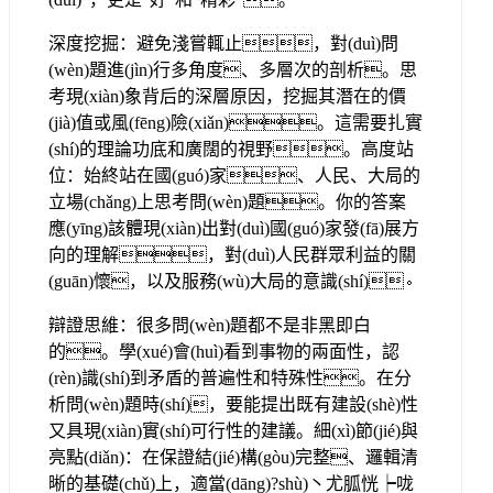
深度挖掘：避免淺嘗輒止，對(duì)問
(wèn)題進(jìn)行多角度、多層次的剖析。思
考現(xiàn)象背后的深層原因，挖掘其潛在的價
(jià)值或風(fēng)險(xiǎn)。這需要扎實
(shí)的理論功底和廣闊的視野。高度站
位：始終站在國(guó)家、人民、大局的
立場(chǎng)上思考問(wèn)題。你的答案
應(yīng)該體現(xiàn)出對(duì)國(guó)家發(fā)展方
向的理解，對(duì)人民群眾利益的關
(guān)懷，以及服務(wù)大局的意識(shí)。
辯證思維：很多問(wèn)題都不是非黑即白
的。學(xué)會(huì)看到事物的兩面性，認
(rèn)識(shí)到矛盾的普遍性和特殊性。在分
析問(wèn)題時(shí)，要能提出既有建設(shè)性
又具現(xiàn)實(shí)可行性的建議。細(xì)節(jié)與
亮點(diǎn)：在保證結(jié)構(gòu)完整、邏輯清
晰的基礎(chǔ)上，適當(dāng)?shù)丶尤胍恍┝咙