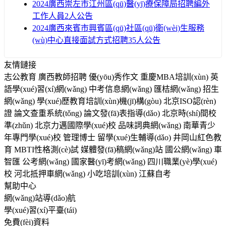
2024廣西崇左市江州區(qū)醫(yī)療保障局招聘編外
工作人員2人公告
2024廣西來賓市興賓區(qū)社區(qū)衛(wèi)生服務
(wù)中心直接面試方式招聘35人公告
友情鏈接
志公教育
廣西教師招聘
優(yōu)秀作文
重慶MBA培訓(xùn)
英
語學(xué)習(xí)網(wǎng)
中考信息網(wǎng)
匯桔網(wǎng)
招生
網(wǎng)
學(xué)歷教育培訓(xùn)機(jī)構(gòu)
北京ISO認(rèn)
證
論文查重系統(tǒng)
論文發(fā)表指導(dǎo)
北京時(shí)間校
準(zhǔn)
北京力邁國際學(xué)校
品味詞典網(wǎng)
南華青少
年專門學(xué)校
管理博士
留學(xué)生輔導(dǎo)
井岡山紅色教
育
MBTI性格測(cè)試
媒體發(fā)稿網(wǎng)站
國公網(wǎng)
車
智匯
公考網(wǎng)
國家醫(yī)考網(wǎng)
四川職業(yè)學(xué)
校
河北抵押車網(wǎng)
小吃培訓(xùn)
江蘇自考
幫助中心
網(wǎng)站導(dǎo)航
學(xué)習(xí)平臺(tái)
免費(fèi)資料