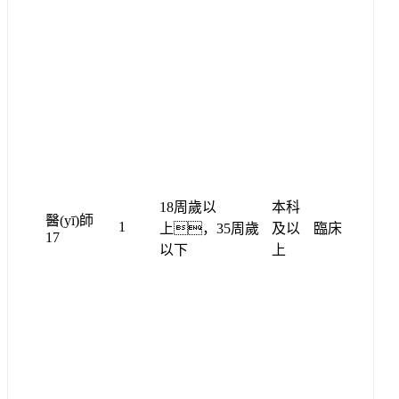
18周歲以
本科
醫(yī)師
1
上，35周歲
及以
臨床醫(yī)學(x
17
以下
上