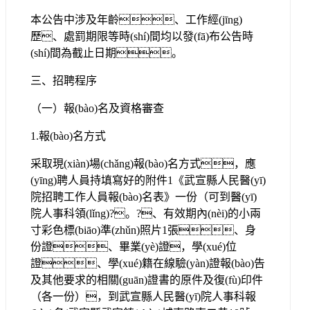
本公告中涉及年齡、工作經(jīng)
歷、處罰期限等時(shí)間均以發(fā)布公告時
(shí)間為截止日期。
三、招聘程序
（一）報(bào)名及資格審查
1.報(bào)名方式
采取現(xiàn)場(chǎng)報(bào)名方式，應
(yīng)聘人員持填寫好的附件1《武宣縣人民醫(yī)
院招聘工作人員報(bào)名表》一份（可到醫(yī)
院人事科領(lǐng)?。?、有效期內(nèi)的小兩
寸彩色標(biāo)準(zhǔn)照片1張、身
份證、畢業(yè)證，學(xué)位
證、學(xué)籍在線驗(yàn)證報(bào)告
及其他要求的相關(guān)證書的原件及復(fù)印件
（各一份），到武宣縣人民醫(yī)院人事科報