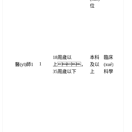
位
18周歲以
本科
臨床醫(yī)學
1
醫(yī)師1
上，
及以
(xué)、內(
35周歲以下
上
科學(xué)