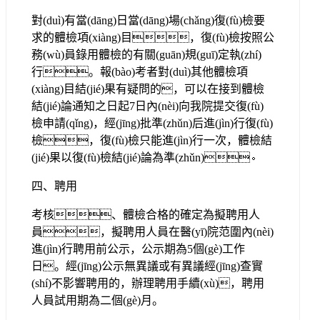
對(duì)有當(dāng)日當(dāng)場(chǎng)復(fù)檢要
求的體檢項(xiàng)目，復(fù)檢按照公
務(wù)員錄用體檢的有關(guān)規(guī)定執(zhí)
行。報(bào)考者對(duì)其他體檢項
(xiàng)目結(jié)果有疑問的，可以在接到體檢
結(jié)論通知之日起7日內(nèi)向我院提交復(fù)
檢申請(qǐng)，經(jīng)批準(zhǔn)后進(jìn)行復(fù)
檢，復(fù)檢只能進(jìn)行一次，體檢結
(jié)果以復(fù)檢結(jié)論為準(zhǔn)。
四、聘用
考核、體檢合格的確定為擬聘用人
員，擬聘用人員在醫(yī)院范圍內(nèi)
進(jìn)行聘用前公示，公示期為5個(gè)工作
日。經(jīng)公示無異議或有異議經(jīng)查實
(shí)不影響聘用的，辦理聘用手續(xù)，聘用
人員試用期為二個(gè)月。