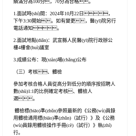
績滿分為100分，70分為合格。
1.面試時(shí)間：2024年10月22日，
下午3:30開始。如有變更，醫(yī)院另行
電話通知。
2.面試地點(diǎn)：武宣縣人民醫(yī)院行政辦公
樓4樓會(huì)議室
3.成績公布：現(xiàn)場(chǎng)公布
（三）考核、體檢
參加考核合格人員從高分到低分的順序按招聘人
數(shù)1:1的比例確定考核、體檢人
選。
體檢標(biāo)準(zhǔn)參照最新的《公務(wù)員錄
用體檢通用標(biāo)準(zhǔn)（試行）》及《公務
(wù)員錄用體檢操作手冊(cè)（試行）》執(zhí)
行。