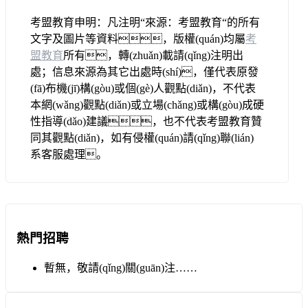
考盟教育申明：凡注明“來源：考盟教育“的所有
文字及圖片等資料，版權(quán)均屬
考
盟教育
所有，轉(zhuǎn)載請(qǐng)注明出
處；信息來源為其它出處時(shí)，僅代表原發
(fā)布機(jī)構(gòu)或個(gè)人觀點(diǎn)，不代表
本網(wǎng)觀點(diǎn)或立場(chǎng)或構(gòu)成硬
性指導(dǎo)建議，也不代表考盟教育贊
同其觀點(diǎn)，如有侵權(quán)請(qǐng)聯(lián)
系客服處理。
熱門招聘
暫無，敬請(qǐng)關(guān)注……