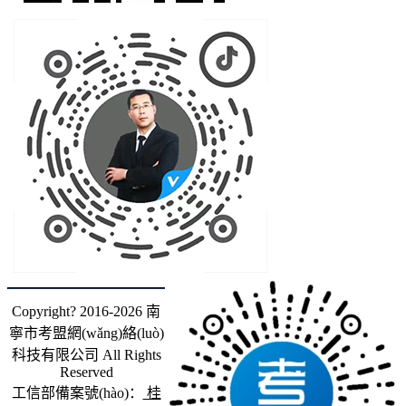
Copyright? 2016-2026 南
寧市考盟網(wǎng)絡(luò)
科技有限公司 All Rights
Reserved
工信部備案號(hào)：
桂