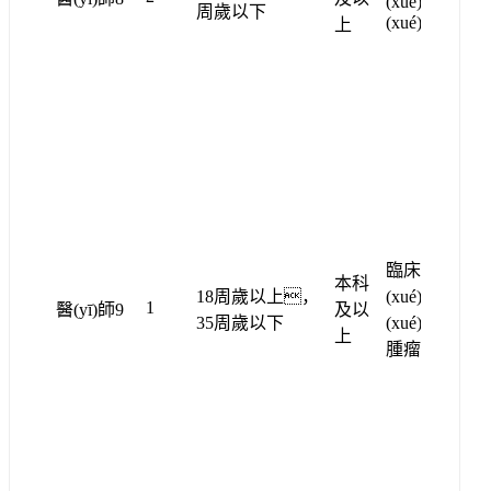
(xué)、外
周歲以下
(xué)
上
臨床醫(yī)學
本科
18周歲以上，
(xué)、外科
1
醫(yī)師9
及以
35周歲以下
(xué)
上
腫瘤學(xué)